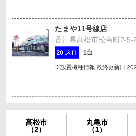
たまや11号線店
香川県高松市松島町2-5-2
20 スロ
1台
※設置機種情報 最終更新日 2026
高松市
丸亀市
（2）
（1）