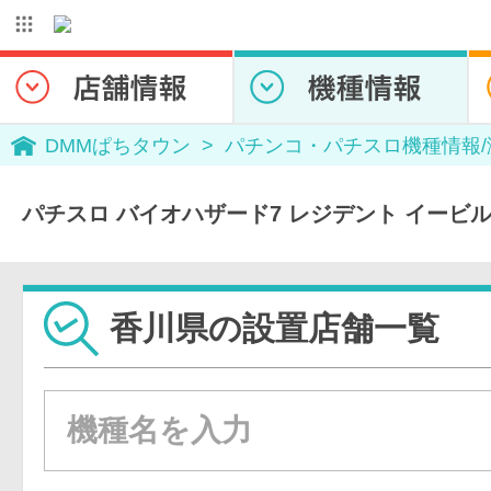
DMMぱちタウン
パチンコ・パチスロ機種情報
パチスロ バイオハザード7 レジデント イービ
香川県の設置店舗一覧