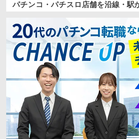
パチンコ・パチスロ店舗を沿線・駅