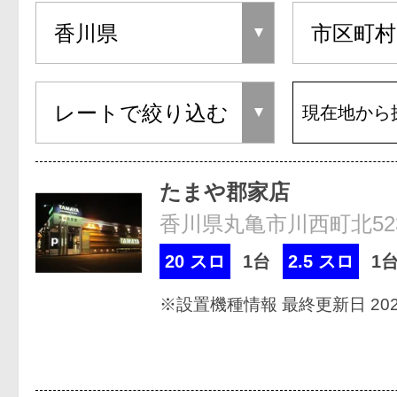
現在地から
たまや郡家店
香川県丸亀市川西町北523
20 スロ
1台
2.5 スロ
1
※設置機種情報 最終更新日 2026