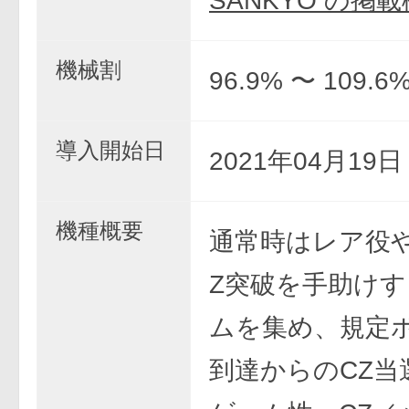
SANKYO の掲
機械割
96.9% 〜 109.6
導入開始日
2021年04月19
機種概要
通常時はレア役
Z突破を手助け
ムを集め、規定
到達からのCZ当