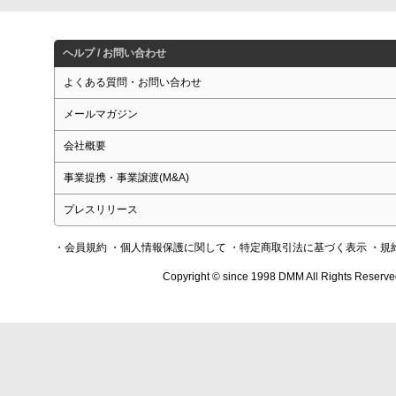
ヘルプ / お問い合わせ
よくある質問・お問い合わせ
メールマガジン
会社概要
事業提携・事業譲渡(M&A)
プレスリリース
・会員規約
・個人情報保護に関して
・特定商取引法に基づく表示
・規
Copyright © since 1998 DMM All Rights Reserve