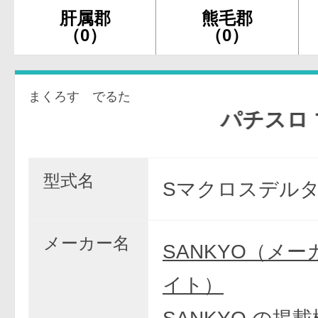
肝属郡
熊毛郡
（0）
（0）
まくろす でるた
パチスロ マク
型式名
Sマクロスデルタ
メーカー名
SANKYO（メ
イト）