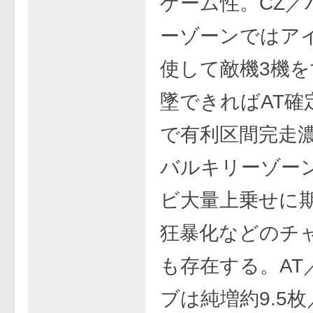
ゲーム性。CZ／
ーゾーンではア
使して敵機3機
墜できればAT確
で有利区間完走
バルキリーゾー
ビ大量上乗せに
狂暴化などのチャ
も存在する。AT
ブは純増約9.5