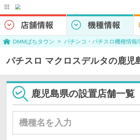
DMMぱちタウン
パチンコ・パチスロ機種情報
パチスロ マクロスデルタの鹿児
鹿児島県の設置店舗一覧