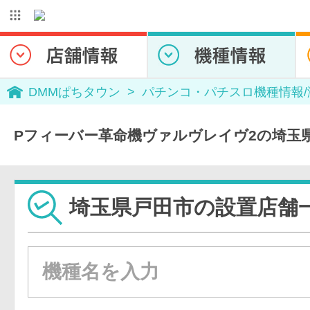
DMMぱちタウン
パチンコ・パチスロ機種情報
Pフィーバー革命機ヴァルヴレイヴ2の埼玉
埼玉県戸田市の設置店舗