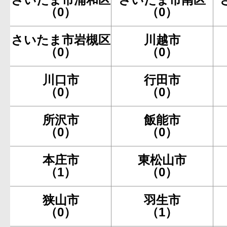
（0）
（0）
さいたま市岩槻区
川越市
（0）
（0）
川口市
行田市
（0）
（0）
所沢市
飯能市
（0）
（0）
本庄市
東松山市
（1）
（0）
狭山市
羽生市
（0）
（1）