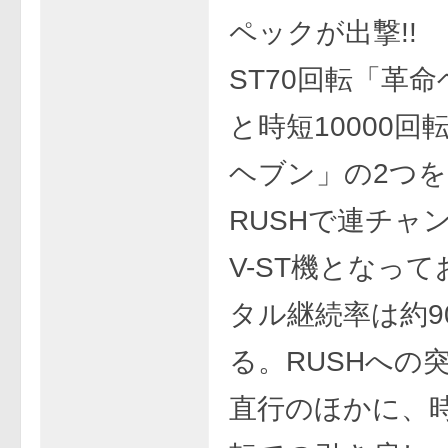
ペックが出撃!!
ST70回転「革
と時短10000回
ヘブン」の2つ
RUSHで連チャ
V-ST機となっ
タル継続率は約9
る。RUSHへの
直行のほかに、時