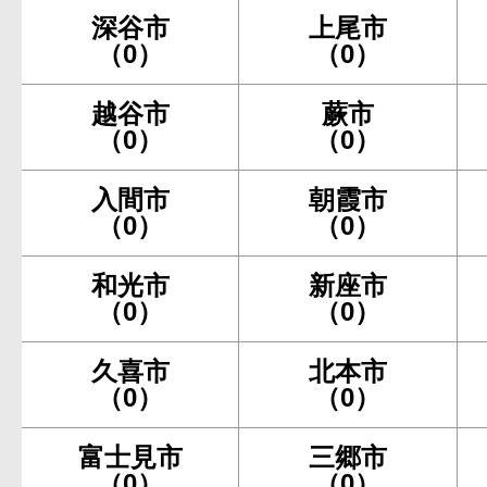
深谷市
上尾市
（0）
（0）
越谷市
蕨市
（0）
（0）
入間市
朝霞市
（0）
（0）
和光市
新座市
（0）
（0）
久喜市
北本市
（0）
（0）
富士見市
三郷市
（0）
（0）