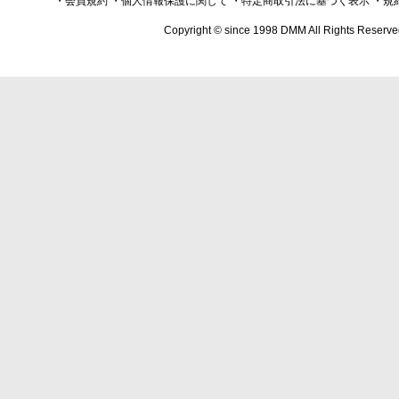
・会員規約
・個人情報保護に関して
・特定商取引法に基づく表示
・規
Copyright © since 1998 DMM All Rights Reserve