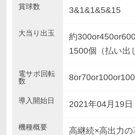
賞球数
3&1&1&5&15
大当り出玉
約300or450or600
1500個（払い出
電サポ回転
8or70or100or1
数
導入開始日
2021年04月19
機種概要
高継続×高出力の