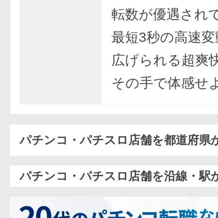
転数が優遇され
最短3秒の高速変
広げられる超爽快
その手で体感せ
パチンコ・パチスロ店舗を都道府県
パチンコ・パチスロ店舗を沿線・駅