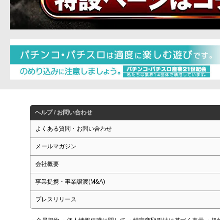
ヘルプ / お問い合わせ
よくある質問・お問い合わせ
メールマガジン
会社概要
事業提携・事業譲渡(M&A)
プレスリリース