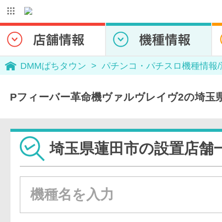
DMMぱちタウン
パチンコ・パチスロ機種情報
Pフィーバー革命機ヴァルヴレイヴ2の埼玉
埼玉県蓮田市の設置店舗