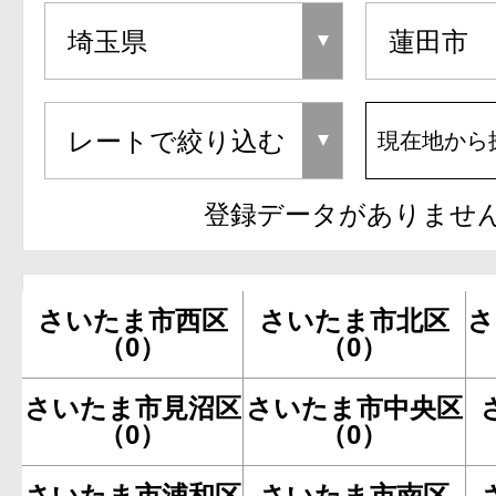
現在地から
登録データがありませ
さいたま市西区
さいたま市北区
さ
（0）
（0）
さいたま市見沼区
さいたま市中央区
（0）
（0）
さいたま市浦和区
さいたま市南区