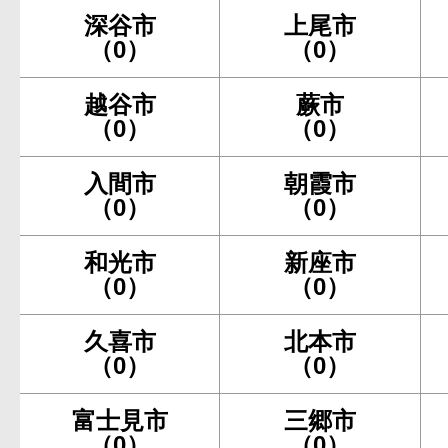
深谷市
上尾市
（0）
（0）
越谷市
蕨市
（0）
（0）
入間市
朝霞市
（0）
（0）
和光市
新座市
（0）
（0）
久喜市
北本市
（0）
（0）
富士見市
三郷市
（0）
（0）