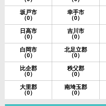
坂戸市
幸手市
（0）
（0）
日高市
吉川市
（0）
（0）
白岡市
北足立郡
（0）
（0）
比企郡
秩父郡
（0）
（0）
大里郡
南埼玉郡
（0）
（0）