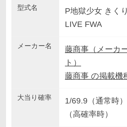
型式名
P地獄少女 きく
LIVE FWA
メーカー名
藤商事（メーカ
ト）
藤商事 の掲載機
大当り確率
1/69.9（通常時） 
（高確率時）