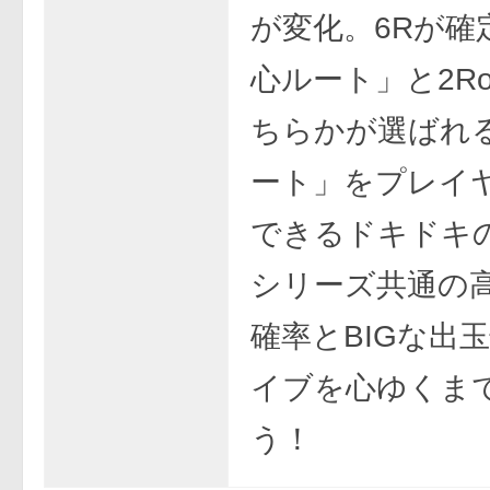
が変化。6Rが確
心ルート」と2Ro
ちらかが選ばれ
ート」をプレイ
できるドキドキ
シリーズ共通の
確率とBIGな出
イブを心ゆくま
う！