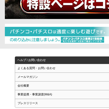
ヘルプ / お問い合わせ
よくある質問・お問い合わせ
メールマガジン
会社概要
事業提携・事業譲渡(M&A)
プレスリリース