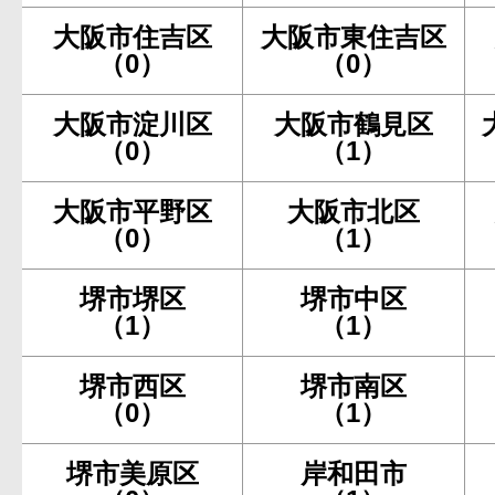
大阪市住吉区
大阪市東住吉区
（0）
（0）
大阪市淀川区
大阪市鶴見区
（0）
（1）
大阪市平野区
大阪市北区
（0）
（1）
堺市堺区
堺市中区
（1）
（1）
堺市西区
堺市南区
（0）
（1）
堺市美原区
岸和田市