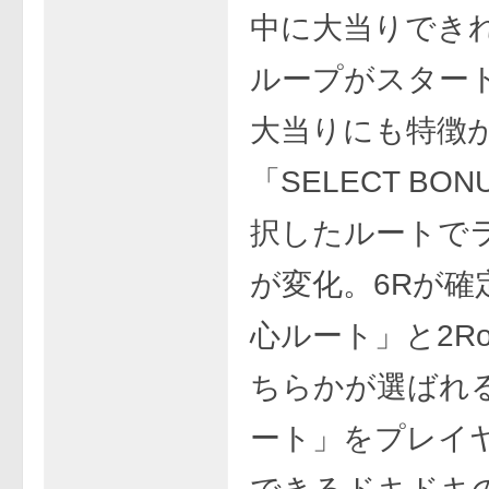
中に大当りでき
ループがスター
大当りにも特徴
「SELECT BO
択したルートで
が変化。6Rが確
心ルート」と2Ro
ちらかが選ばれ
ート」をプレイ