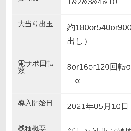
1&2&3&4&10
大当り出玉
約180or540or
出し）
電サポ回転
8or16or120回転
数
＋α
導入開始日
2021年05月10
機種概要