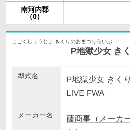
南河内郡
（0）
じごくしょうじょ きくりのおまつりらいぶ
P地獄少女 きくりのお祭
型式名
P地獄少女 きく
LIVE FWA
メーカー名
藤商事（メーカ