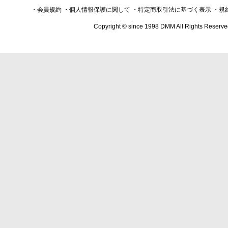
・会員規約
・個人情報保護に関して
・特定商取引法に基づく表示
・規
Copyright © since 1998 DMM All Rights Reserve