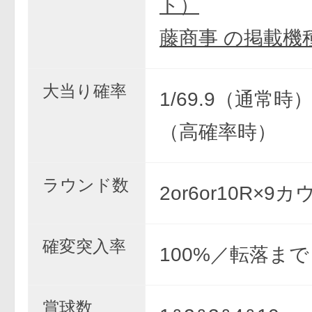
ト）
藤商事 の掲載機
大当り確率
1/69.9（通常時） 
（高確率時）
ラウンド数
2or6or10R×9
確変突入率
100%／転落まで
賞球数