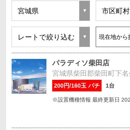
現在地から
パラディソ柴田店
宮城県柴田郡柴田町下名
200円/160玉 パチ
1台
※設置機種情報 最終更新日 2026