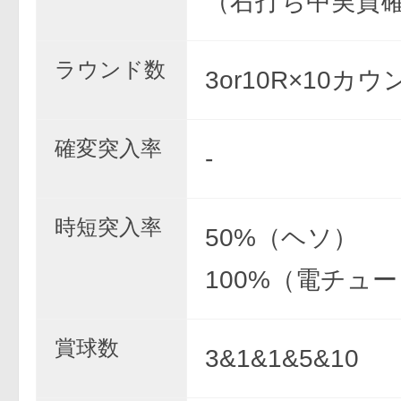
（右打ち中実質
ラウンド数
3or10R×10カウ
確変突入率
-
時短突入率
50%（ヘソ）
100%（電チュー
賞球数
3&1&1&5&10