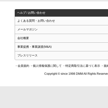
ヘルプ / お問い合わせ
よくある質問・お問い合わせ
メールマガジン
会社概要
事業提携・事業譲渡(M&A)
プレスリリース
・会員規約
・個人情報保護に関して
・特定商取引法に基づく表示
・規
Copyright © since 1998 DMM All Rights Reserve