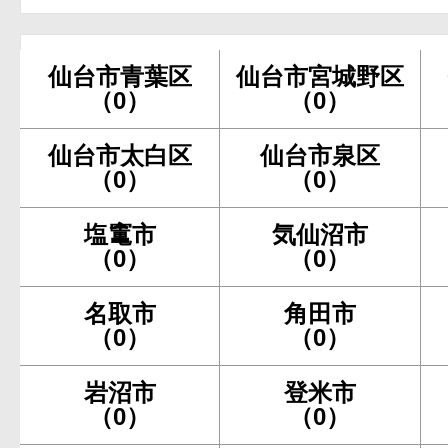
仙台市青葉区
仙台市宮城野区
（0）
（0）
仙台市太白区
仙台市泉区
（0）
（0）
塩竃市
気仙沼市
（0）
（0）
名取市
角田市
（0）
（0）
岩沼市
登米市
（0）
（0）