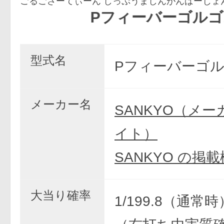
ごるごさーてぃーん しっぷうましんがんばーじょ
Pフィーバーゴルゴ13 疾風マ
型式名
Pフィーバーゴルゴ
メーカー名
SANKYO（メ
イト）
SANKYO の掲
大当り確率
1/199.8（通常時）