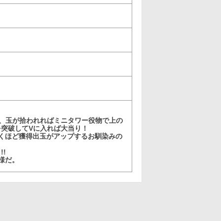
、玉が拾われればミニタワー役物で上の
突破してVに入れば大当り！
にいくほど獲得出玉がアップするお馴染みの
!
様だ。