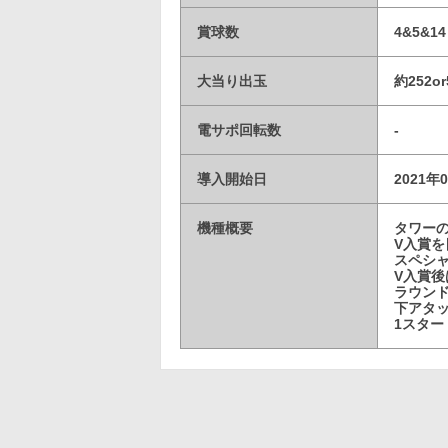
賞球数
4&5&14
大当り出玉
約252o
電サポ回転数
-
導入開始日
2021年
機種概要
タワーの
V入賞
スペシ
V入賞後
ラウン
下アタ
1スタ