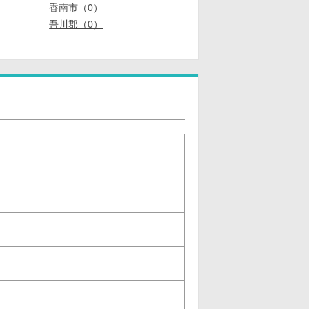
香南市（0）
吾川郡（0）