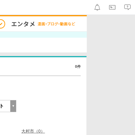
0件
大村市（0）