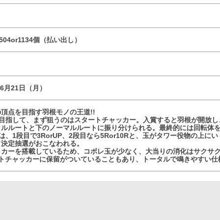
r504or1134個（払い出し）
06月21日（月）
頂点を目指す羽根モノの王道!!
を目指して、まず狙うのはスタートチャッカー。入賞すると羽根が開放し
ャルルートと下のノーマルルートに振り分けられる。最終的には回転体を
は、1段目で3RorUP、2段目なら5Ror10Rと、玉がタワー役物の上
ド決定抽選がおこなわれる。
ッカーを搭載しているため、コボレ玉が少なく、大当りの消化はサクサク!
ートチャッカーに保留がついていることもあり、トータルで鳴きやすい仕