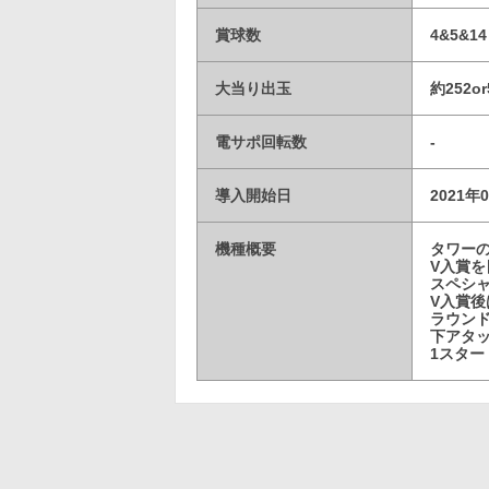
賞球数
4&5&14
大当り出玉
約252o
電サポ回転数
-
導入開始日
2021年
機種概要
タワーの
V入賞
スペシ
V入賞後
ラウン
下アタ
1スタ