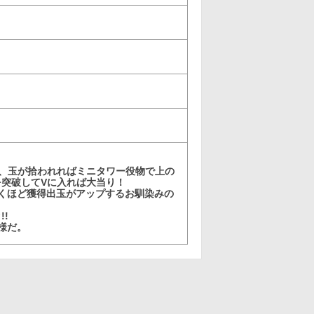
、玉が拾われればミニタワー役物で上の
突破してVに入れば大当り！
にいくほど獲得出玉がアップするお馴染みの
!
様だ。