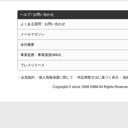
ヘルプ / お問い合わせ
よくある質問・お問い合わせ
メールマガジン
会社概要
事業提携・事業譲渡(M&A)
プレスリリース
・会員規約
・個人情報保護に関して
・特定商取引法に基づく表示
・規
Copyright © since 1998 DMM All Rights Reserve