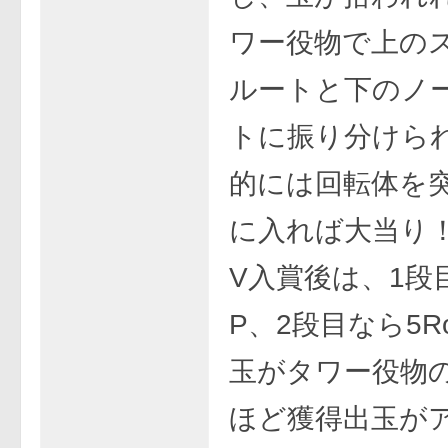
ワー役物で上の
ルートと下のノ
トに振り分けら
的には回転体を
に入れば大当り
V入賞後は、1段目
P、2段目なら5Ro
玉がタワー役物
ほど獲得出玉が