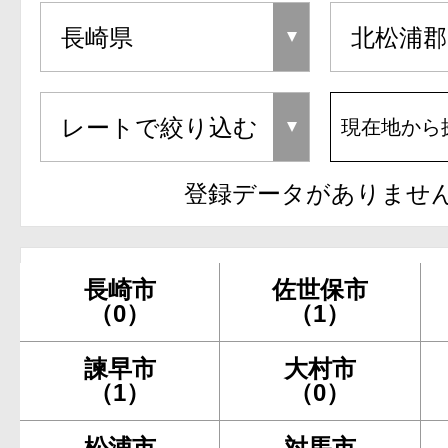
現在地から
登録データがありませ
長崎市
佐世保市
（0）
（1）
諫早市
大村市
（1）
（0）
松浦市
対馬市