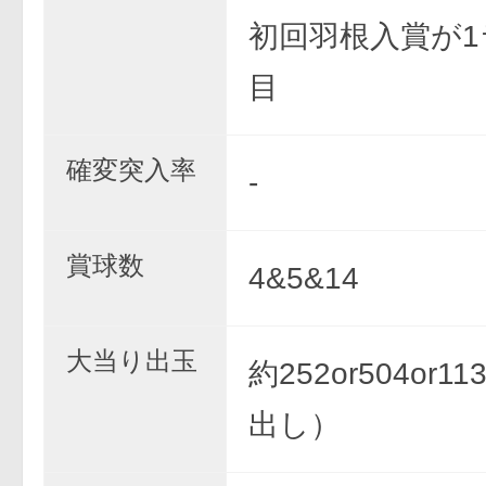
初回羽根入賞が
目
確変突入率
-
賞球数
4&5&14
大当り出玉
約252or504or
出し）