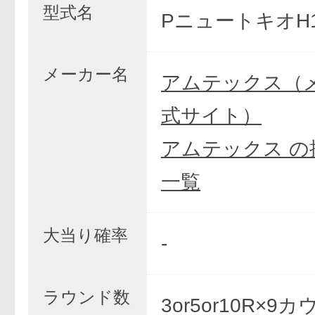
型式名
PニュートキオH
メーカー名
アムテックス（
式サイト）
アムテックス の
一覧
大当り確率
-
ラウンド数
3or5or10R×9