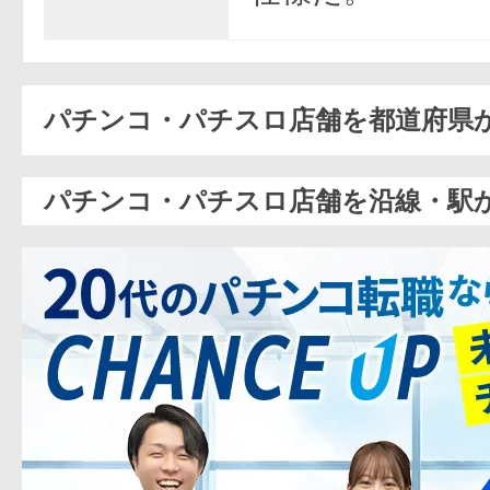
パチンコ・パチスロ店舗を都道府県
パチンコ・パチスロ店舗を沿線・駅