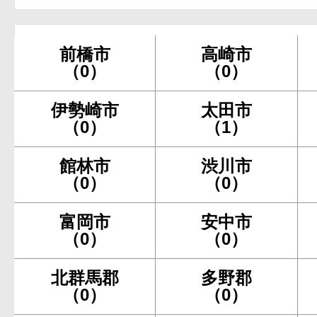
前橋市
高崎市
（0）
（0）
伊勢崎市
太田市
（0）
（1）
館林市
渋川市
（0）
（0）
富岡市
安中市
（0）
（0）
北群馬郡
多野郡
（0）
（0）