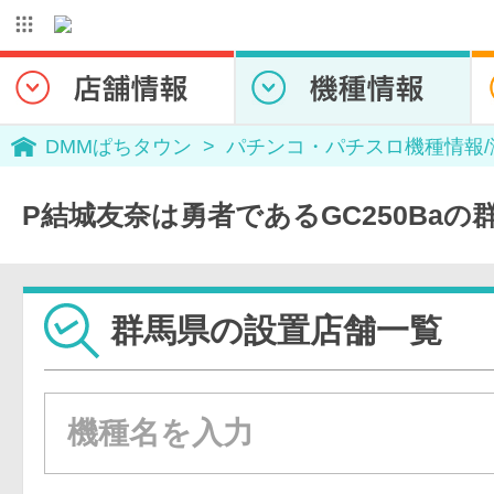
DMMぱちタウン
パチンコ・パチスロ機種情報
P結城友奈は勇者であるGC250Ba
群馬県の設置店舗一覧