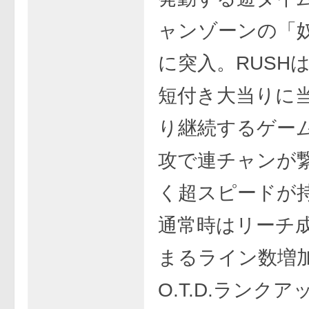
ャンゾーンの「奴
に突入。RUSHは
短付き大当りに
り継続するゲー
攻で連チャンが
く超スピードが
通常時はリーチ
まるライン数増加
O.T.D.ランク