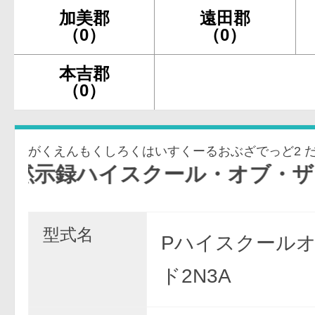
加美郡
遠田郡
（0）
（0）
本吉郡
（0）
イスクール・オブ・ザ・デッド2 弾
型式名
Pハイスクール
ド2N3A