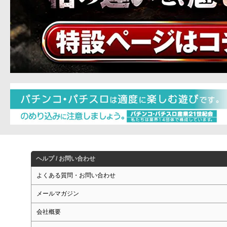
ヘルプ / お問い合わせ
よくある質問・お問い合わせ
メールマガジン
会社概要