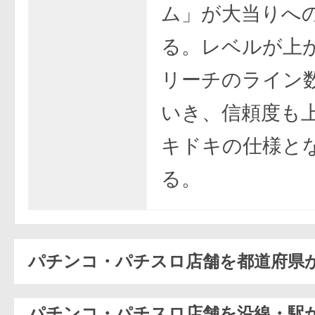
ム」が大当りへ
る。レベルが上
リーチのライン
いき、信頼度も
キドキの仕様と
る。
パチンコ・パチスロ店舗を都道府県
パチンコ・パチスロ店舗を沿線・駅