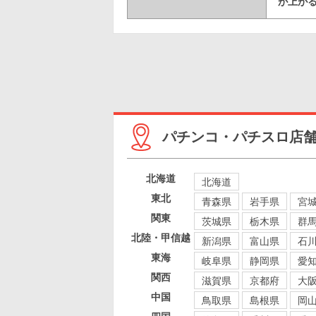
が上が
パチンコ・パチスロ店
北海道
北海道
東北
青森県
岩手県
宮
関東
茨城県
栃木県
群
北陸・甲信越
新潟県
富山県
石
東海
岐阜県
静岡県
愛
関西
滋賀県
京都府
大
中国
鳥取県
島根県
岡