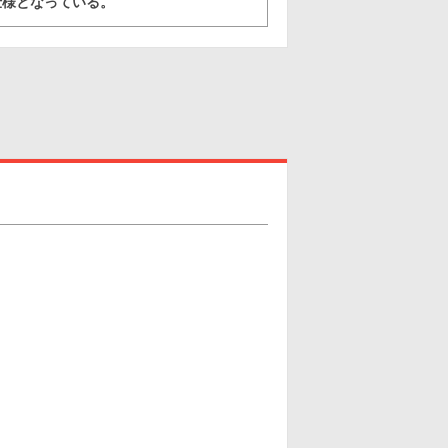
仕様となっている。