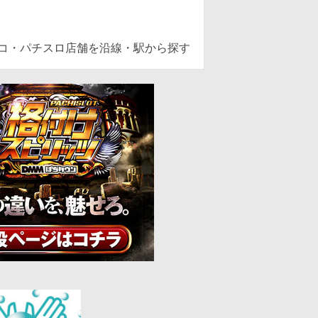
ンコ・パチスロ店舗を沿線・駅から探す