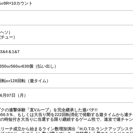
r8or9R×10カウント
（ヘソ）
電チュー）
&3&4＆1&7
r350or560or630個（払い出し）
8回転or128回転（遊タイム）
06月07日（月）
クの連撃体験「直Vループ」を完全継承した遊パチ!!
50.5％、もしくは大当り間を222回転消化で発動する遊タイムから連チ
5％の時短付き大当りに当選する限り継続するゲーム性で、速攻で連チャ
リーチ成立から始まるライン数増加演出「H.O.T.D.ランクアップシ