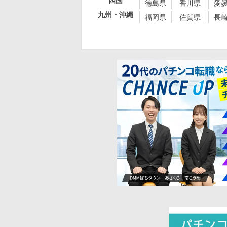
四国
徳島県
香川県
愛
九州・沖縄
福岡県
佐賀県
長