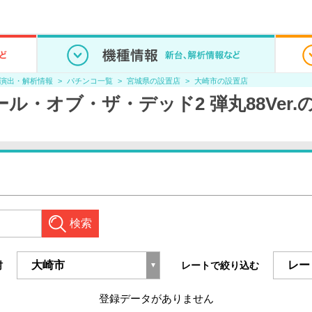
/演出・解析情報
パチンコ一覧
宮城県の設置店
大崎市の設置店
ル・オブ・ザ・デッド2 弾丸88Ver
検索
村
レートで絞り込む
登録データがありません