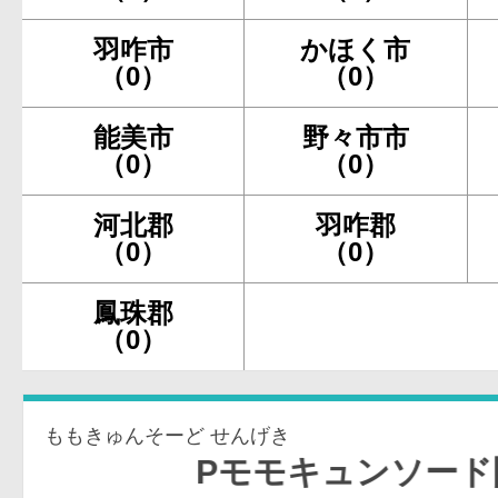
羽咋市
かほく市
（0）
（0）
能美市
野々市市
（0）
（0）
河北郡
羽咋郡
（0）
（0）
鳳珠郡
（0）
ももきゅんそーど せんげき
Pモモキュンソード閃撃