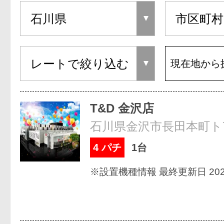
現在地から
T&D 金沢店
石川県金沢市長田本町ト7
4 パチ
1台
※設置機種情報 最終更新日 2026