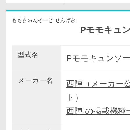
ももきゅんそーど せんげき
Pモモキュンソード
型式名
Pモモキュンソー
メーカー名
西陣（メーカー
ト）
西陣 の掲載機種