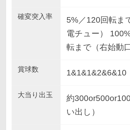
確変突入率
5%／120回転ま
電チュー） 100%
転まで（右始動
賞球数
1&1&1&2&6&10
大当り出玉
約300or500or1
い出し）