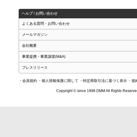
ヘルプ / お問い合わせ
よくある質問・お問い合わせ
メールマガジン
会社概要
事業提携・事業譲渡(M&A)
プレスリリース
・会員規約
・個人情報保護に関して
・特定商取引法に基づく表示
・規
Copyright © since 1998 DMM All Rights Reserve