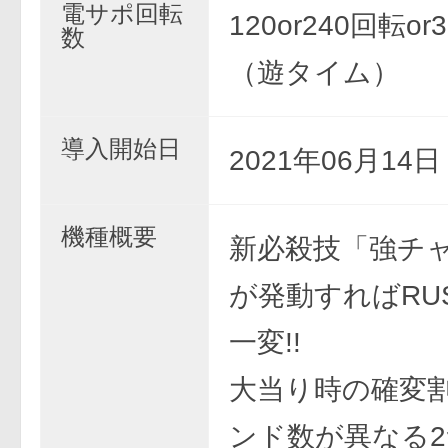
電サポ回転
120or240回転or
数
（遊タイム）
導入開始日
2021年06月14
機種概要
新必殺技「強チ
が発動すればRU
一変!!
大当り時の確変
ンド数が異なる