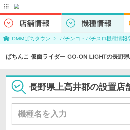
DMMぱちタウン
パチンコ・パチスロ機種情報
ぱちんこ 仮面ライダー GO-ON LIGHTの長
長野県上高井郡の設置店