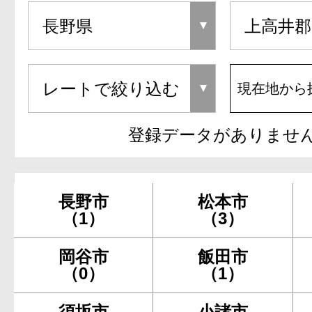
現在地から
登録データがありませ
長野市
松本市
（1）
（3）
岡谷市
飯田市
（0）
（1）
須坂市
小諸市