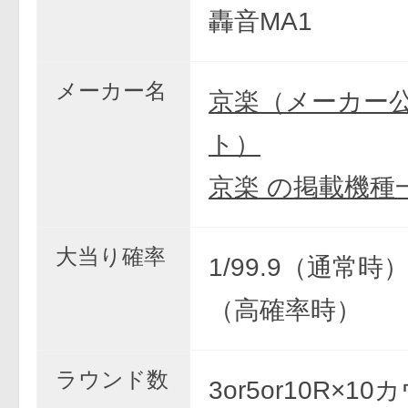
轟音MA1
メーカー名
京楽（メーカー
ト）
京楽 の掲載機種
大当り確率
1/99.9（通常時） 
（高確率時）
ラウンド数
3or5or10R×1