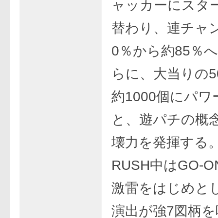
ャッカーにスタ
替わり、連チャ
0％から約85％
らに、大当りの5
約1000個にパ
と、遊パチの概
壊力を発揮する
RUSH中はGO-
激雷をはじめと
演出が強7図柄を