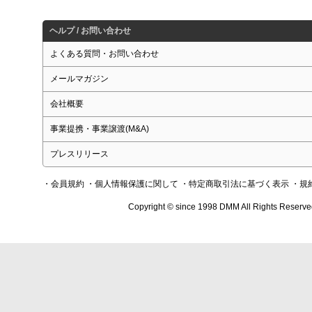
ヘルプ / お問い合わせ
よくある質問・お問い合わせ
メールマガジン
会社概要
事業提携・事業譲渡(M&A)
プレスリリース
・会員規約
・個人情報保護に関して
・特定商取引法に基づく表示
・規
Copyright © since 1998 DMM All Rights Reserve