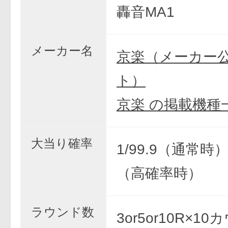
轟音MA1
メーカー名
京楽（メーカー
ト）
京楽 の掲載機種
大当り確率
1/99.9（通常時） 
（高確率時）
ラウンド数
3or5or10R×1