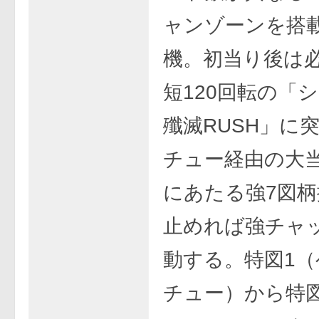
ャンゾーンを搭載
機。初当り後は必
短120回転の「
殲滅RUSH」に
チュー経由の大
にあたる強7図
止めれば強チャ
動する。特図1（
チュー）から特