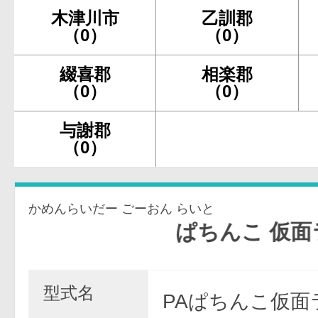
木津川市
乙訓郡
（0）
（0）
綴喜郡
相楽郡
（0）
（0）
与謝郡
（0）
かめんらいだー ごーおん らいと
ぱちんこ 仮面ライダー G
型式名
PAぱちんこ仮面