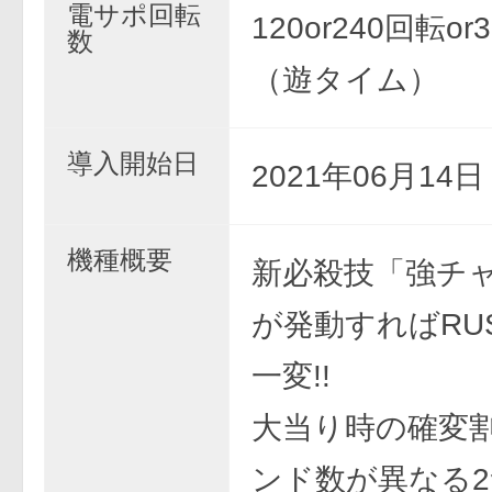
電サポ回転
120or240回転or
数
（遊タイム）
導入開始日
2021年06月14
機種概要
新必殺技「強チ
が発動すればRU
一変!!
大当り時の確変
ンド数が異なる