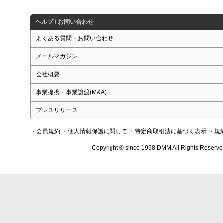
ヘルプ / お問い合わせ
よくある質問・お問い合わせ
メールマガジン
会社概要
事業提携・事業譲渡(M&A)
プレスリリース
・会員規約
・個人情報保護に関して
・特定商取引法に基づく表示
・規
Copyright © since 1998 DMM All Rights Reserve