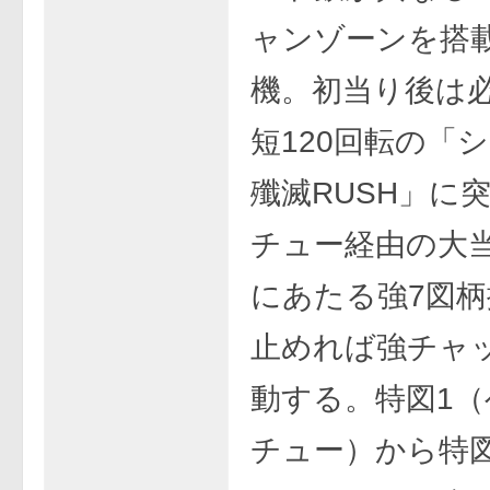
ャンゾーンを搭載
機。初当り後は必
短120回転の「
殲滅RUSH」に
チュー経由の大
にあたる強7図
止めれば強チャ
動する。特図1（
チュー）から特