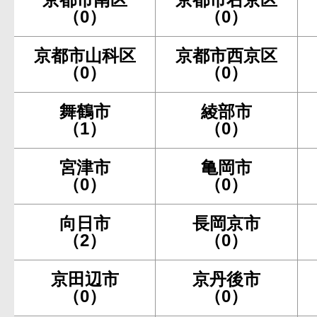
（0）
（0）
京都市山科区
京都市西京区
（0）
（0）
舞鶴市
綾部市
（1）
（0）
宮津市
亀岡市
（0）
（0）
向日市
長岡京市
（2）
（0）
京田辺市
京丹後市
（0）
（0）