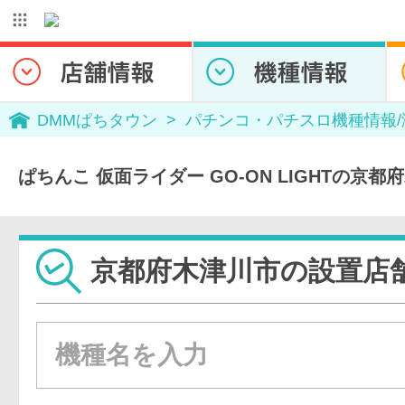
DMMぱちタウン
パチンコ・パチスロ機種情報
ぱちんこ 仮面ライダー GO-ON LIGHTの京
京都府木津川市の設置店