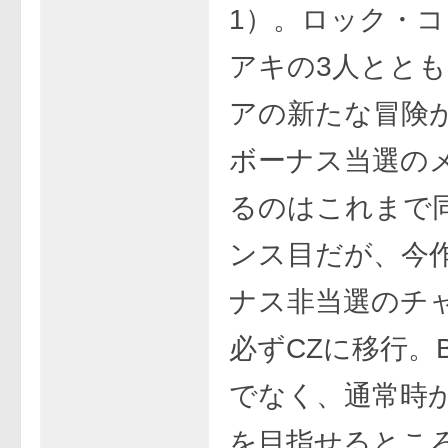
1）。ロック・
アキの3人とと
アの新たな冒険
ボーナス当選の
るのはこれまで
ンス目だが、今
ナス非当選のチ
必ずCZに移行。
でなく、通常時か
を目指せるとこ