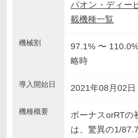
パオン・ディーピ
載機種一覧
機械割
97.1% 〜 110.
略時
導入開始日
2021年08月02
機種概要
ボーナスorRT
は、驚異の1/87.