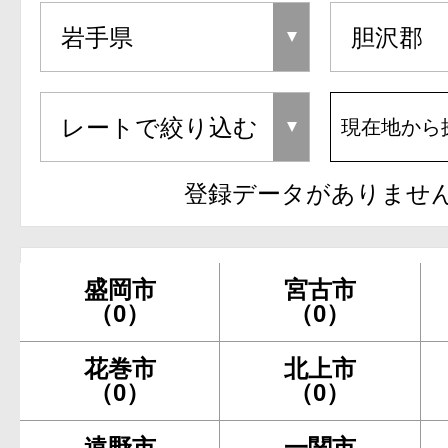
現在地から
登録データがありませ
盛岡市
宮古市
（0）
（0）
花巻市
北上市
（0）
（0）
遠野市
一関市