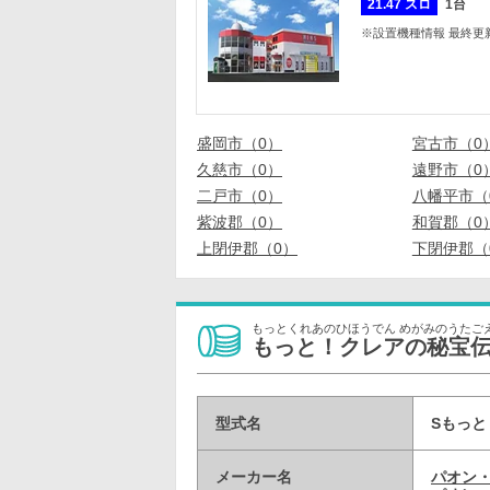
21.47 スロ
1台
※設置機種情報 最終更新日 
盛岡市（0）
宮古市（0
久慈市（0）
遠野市（0
二戸市（0）
八幡平市（
紫波郡（0）
和賀郡（0
上閉伊郡（0）
下閉伊郡（
もっとくれあのひほうでん めがみのうたご
もっと！クレアの秘宝伝
型式名
Sもっと
メーカー名
パオン