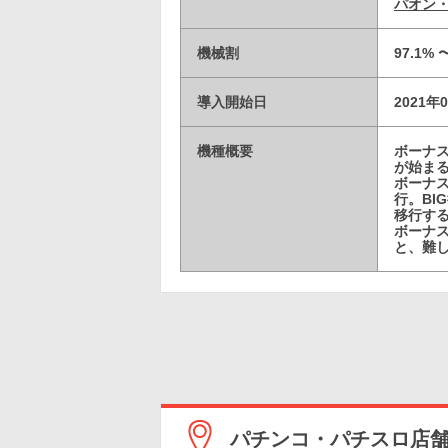
パオン・
機械割
97.1%
導入開始日
2021年
機種概要
ボーナス
が始ま
ボーナ
行。BI
移行する
ボーナス
と、難
パチンコ・パチスロ店