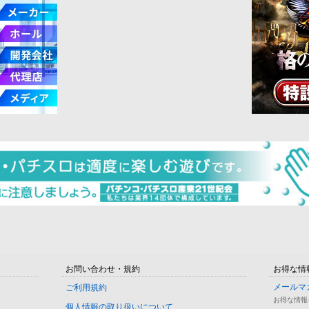
お問い合わせ・規約
お得な情
メールマ
ご利用規約
お得な情報
個人情報の取り扱いについて