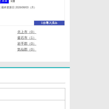
枚 スロ
1台
終更新日 2026/08/03（月）
1台導入済み
北上市（0）
釜石市（1）
岩手郡（0）
気仙郡（0）