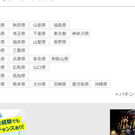
城県
秋田県
山形県
福島県
馬県
埼玉県
千葉県
東京都
神奈川県
川県
福井県
山梨県
長野県
知県
三重県
阪府
兵庫県
奈良県
和歌山県
山県
広島県
山口県
媛県
高知県
崎県
熊本県
大分県
宮崎県
鹿児島県
沖縄県
> パチ