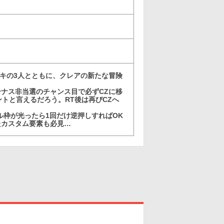
・アキの3人とともに、クレアの新たな冒険
ナス非当選のチャンス目で必ずCZに移
ントと言えるだろう。RT後は再びCZへ
ール枠が光ったら1回だけ逆押しすればOK
たカスタム要素も必見…