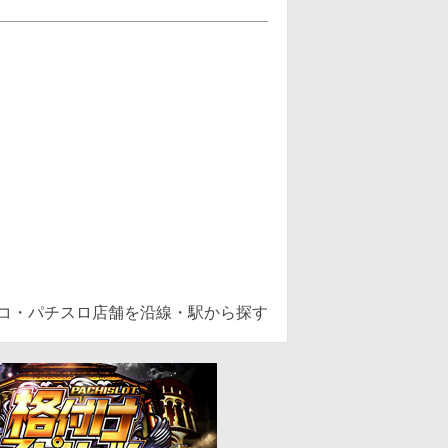
ンコ・パチスロ店舗を沿線・駅から探す