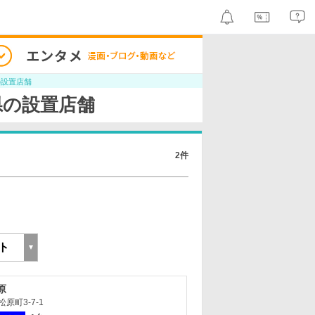
の設置店舗
県の設置店舗
2件
原
原町3-7-1