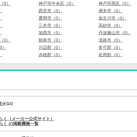
（0）
神戸市中央区（0）
神戸市西区（0）
）
西宮市（0）
洲本市（0）
）
豊岡市（0）
加古川市（0）
）
三木市（0）
高砂市（0）
）
加西市（0）
丹波篠山市（0）
（0）
朝来市（0）
淡路市（0）
0）
川辺郡（0）
多可郡（0）
）
赤穂郡（0）
佐用郡（0）
花火GO
ごらく（メーカー公式サイト）
らく の掲載機種一覧