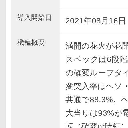
導入開始日
2021年08月16
機種概要
満開の花火が花開
スペックは6段
の確変ループタ
変突入率はヘソ
共通で88.3%。
大当りは93%が
転（確変or時短