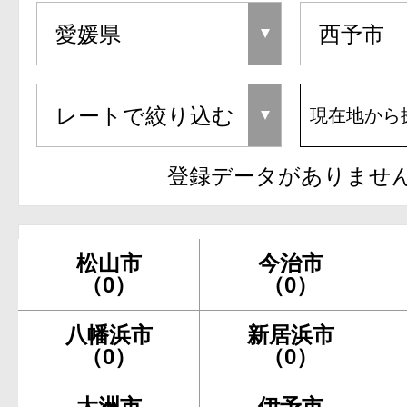
現在地から
登録データがありませ
松山市
今治市
（0）
（0）
八幡浜市
新居浜市
（0）
（0）
大洲市
伊予市