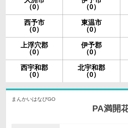
（0）
（0）
西予市
東温市
（0）
（0）
上浮穴郡
伊予郡
（0）
（0）
西宇和郡
北宇和郡
（0）
（0）
まんかいはなびGO
PA満開花火G