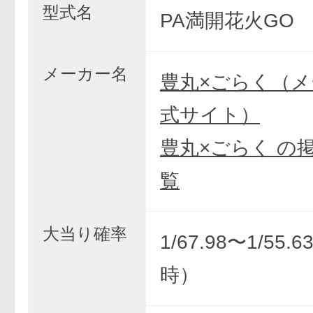
型式名
PA満開花火GO
メーカー名
豊丸×ごらく（
式サイト）
豊丸×ごらく の
覧
大当り確率
1/67.98〜1/55
時）