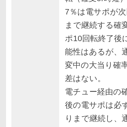
7％は電サポが
まで継続する確
ポ10回転終了後
能性はあるが、
変中の大当り確
差はない。
電チュー経由の
後の電サポは必
りまで継続し、