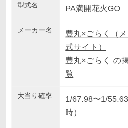
型式名
PA満開花火GO
メーカー名
豊丸×ごらく（
式サイト）
豊丸×ごらく の
覧
大当り確率
1/67.98〜1/55
時）