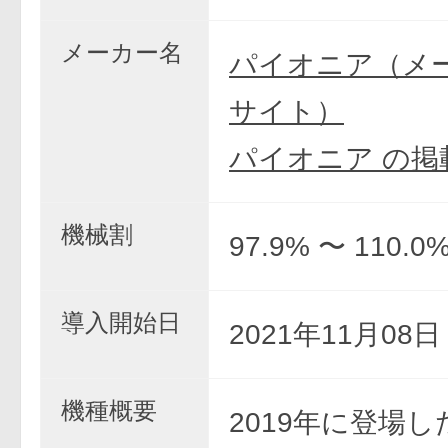
メーカー名
パイオニア（メ
サイト）
パイオニア の掲
機械割
97.9% 〜 110.0
導入開始日
2021年11月08
機種概要
2019年に登場