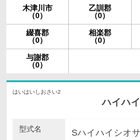
木津川市
乙訓郡
（0）
（0）
綴喜郡
相楽郡
（0）
（0）
与謝郡
（0）
はいはいしおさい2
ハイハイシオ
型式名
Sハイハイシオサ