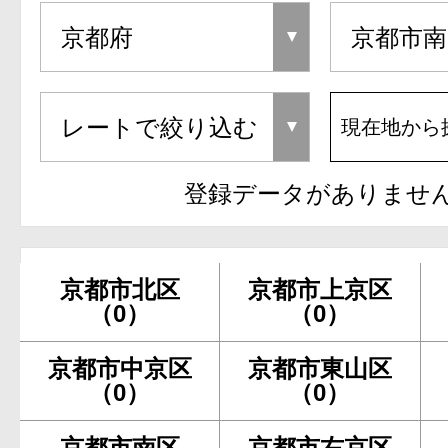
現在地から
登録データがありませ
京都市北区
京都市上京区
（0）
（0）
京都市中京区
京都市東山区
（0）
（0）
京都市南区
京都市右京区