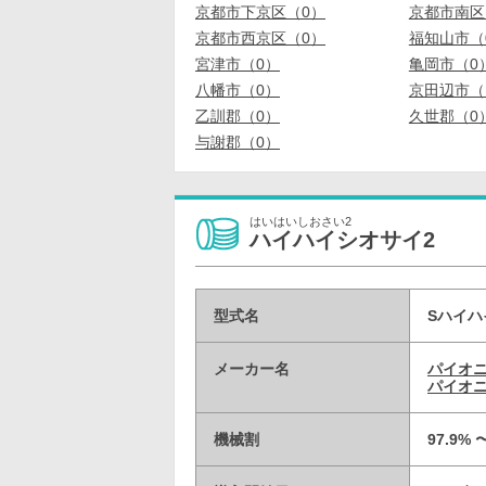
京都市下京区（0）
京都市南区
京都市西京区（0）
福知山市（
宮津市（0）
亀岡市（0
八幡市（0）
京田辺市（
乙訓郡（0）
久世郡（0
与謝郡（0）
はいはいしおさい2
ハイハイシオサイ2
型式名
Sハイハ
メーカー名
パイオ
パイオニ
機械割
97.9% 