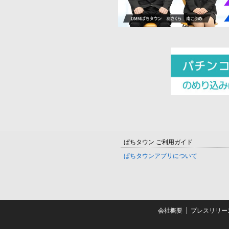
ぱちタウン ご利用ガイド
ぱちタウンアプリについて
会社概要
プレスリリー