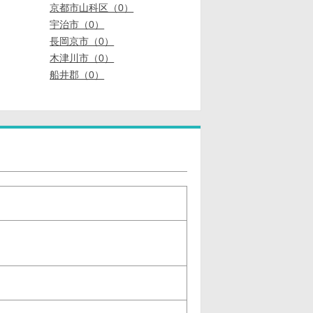
京都市山科区（0）
宇治市（0）
長岡京市（0）
木津川市（0）
船井郡（0）