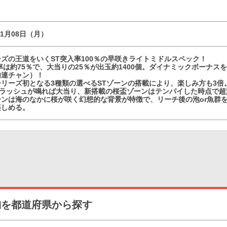
11月08日（月）
ズの王道をいくST突入率100％の早咲きライトミドルスペック！
率は約75％で、大当りの25％が出玉約1400個。ダイナミックボーナス
内連チャン）！
リーズ初となる3種類の選べるSTゾーンの搭載により、楽しみ方も3倍
フラッシュが鳴れば大当り、新搭載の桜盃ゾーンはテンパイした時点で超
ーンは海のなかに桜が咲く幻想的な背景が特徴で、リーチ後の泡or魚群
楽しめる。
舗を都道府県から探す