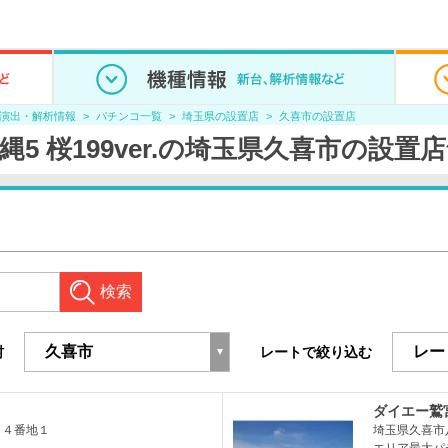
/演出・解析情報
パチンコ一覧
埼玉県の設置店
久喜市の設置店
縄5 桜199ver.の埼玉県久喜市の設置
検索
村
レートで絞り込む
ダイエー鷲
８４番地１
埼玉県久喜市八