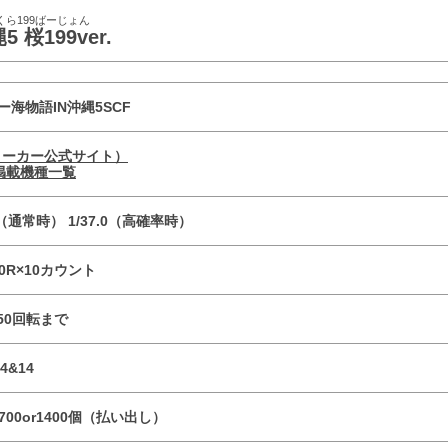
くら199ばーじょん
 桜199ver.
ー海物語IN沖縄5SCF
メーカー公式サイト）
掲載機種一覧
.8（通常時） 1/37.0（高確率時）
r10R×10カウント
／50回転まで
4&14
r700or1400個（払い出し）