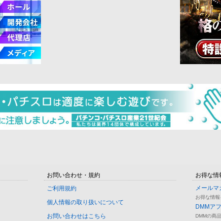
お問い合わせ・規約
お得な情
メールマ
ご利用規約
お得な情報
個人情報の取り扱いについて
DMMア
お問い合わせはこちら
DMMの商