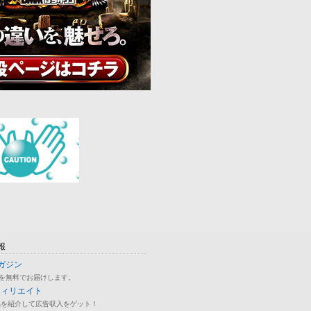
報
ガジン
を無料でお届けします。
フィリエイト
品を紹介して広告収入をゲット！