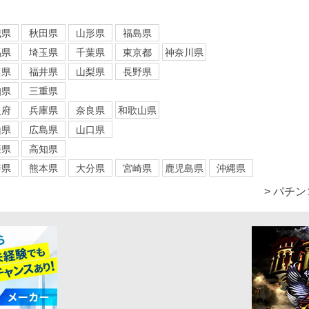
城県
秋田県
山形県
福島県
馬県
埼玉県
千葉県
東京都
神奈川県
川県
福井県
山梨県
長野県
知県
三重県
阪府
兵庫県
奈良県
和歌山県
山県
広島県
山口県
媛県
高知県
崎県
熊本県
大分県
宮崎県
鹿児島県
沖縄県
> パチ