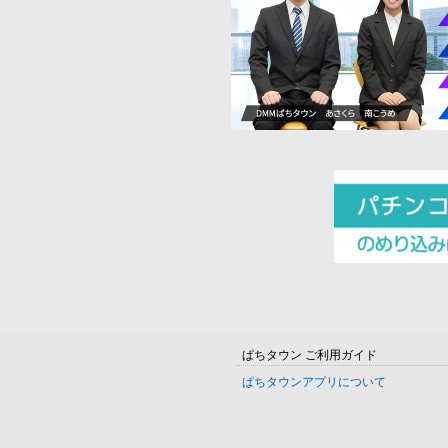
ぱちタウン ご利用ガイド
ぱちタウンアプリについて