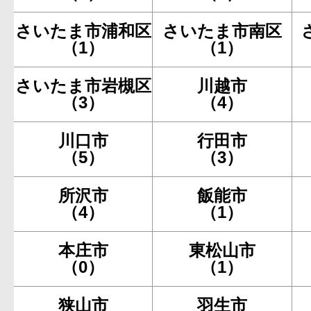
さいたま市浦和区
さいたま市南区
（1）
（1）
さいたま市岩槻区
川越市
（3）
（4）
川口市
行田市
（5）
（3）
所沢市
飯能市
（4）
（1）
本庄市
東松山市
（0）
（1）
狭山市
羽生市