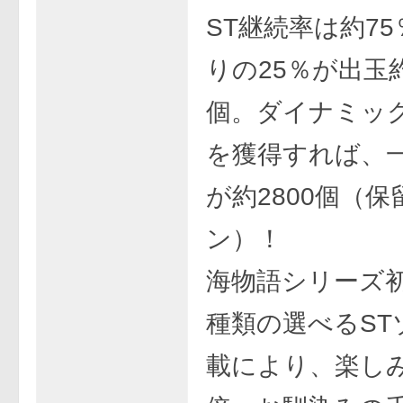
ST継続率は約7
りの25％が出玉約
個。ダイナミッ
を獲得すれば、
が約2800個（
ン）！
海物語シリーズ
種類の選べるST
載により、楽し