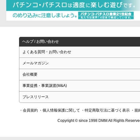
ヘルプ / お問い合わせ
よくある質問・お問い合わせ
メールマガジン
会社概要
事業提携・事業譲渡(M&A)
プレスリリース
・会員規約
・個人情報保護に関して
・特定商取引法に基づく表示
・規
Copyright © since 1998 DMM All Rights Reserve