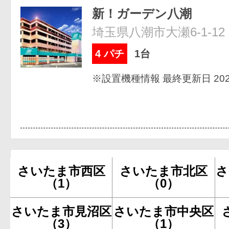
新！ガーデン八潮
埼玉県八潮市大瀬6-1-12
4 パチ
1台
※設置機種情報 最終更新日 2026
さいたま市西区
さいたま市北区
さ
（1）
（0）
さいたま市見沼区
さいたま市中央区
（3）
（1）