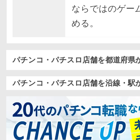
ならではのゲー
める。
パチンコ・パチスロ店舗を都道府県
パチンコ・パチスロ店舗を沿線・駅