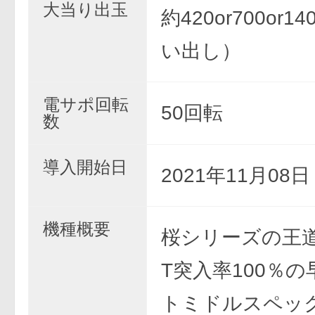
大当り出玉
約420or700or1
い出し）
電サポ回転
50回転
数
導入開始日
2021年11月08
機種概要
桜シリーズの王
T突入率100％
トミドルスペッ