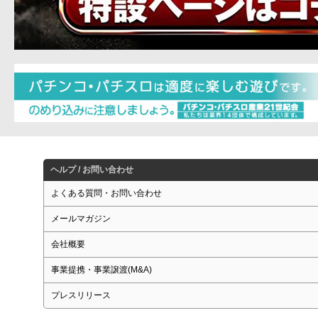
ヘルプ / お問い合わせ
よくある質問・お問い合わせ
メールマガジン
会社概要
事業提携・事業譲渡(M&A)
プレスリリース