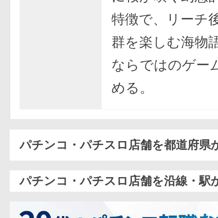
特徴で、リーチ後
群を楽しむ海物
ならではのゲー
める。
パチンコ・パチスロ店舗を都道府県
パチンコ・パチスロ店舗を沿線・駅