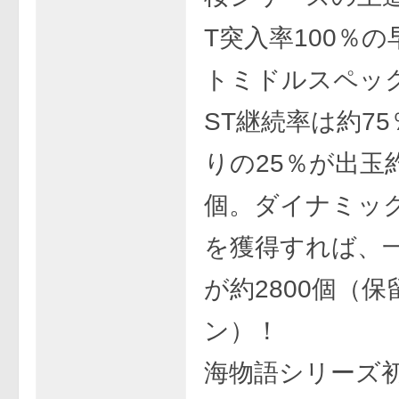
T突入率100％
トミドルスペッ
ST継続率は約7
りの25％が出玉約
個。ダイナミッ
を獲得すれば、
が約2800個（
ン）！
海物語シリーズ