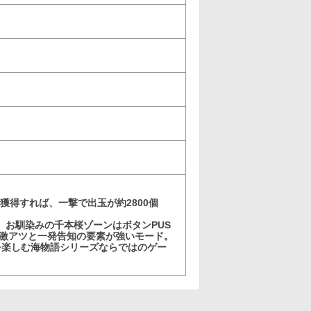
を獲得すれば、一撃で出玉が約2800個
。お馴染みの千本桜ゾーンはボタンPUS
激アツと一発告知の要素が強いモード。
を楽しむ海物語シリーズならではのゲー