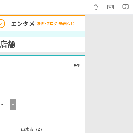
置店舗
0件
出水市（2）