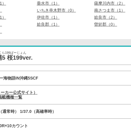
1）
垂水市（1）
薩摩川内市（2）
）
いちき串木野市（0）
南さつま市（1）
1）
伊佐市（1）
姶良市（2）
）
姶良郡（1）
曽於郡（0）
）
くら199ばーじょん
 桜199ver.
ー海物語IN沖縄5SCF
メーカー公式サイト）
掲載機種一覧
.8（通常時） 1/37.0（高確率時）
r10R×10カウント