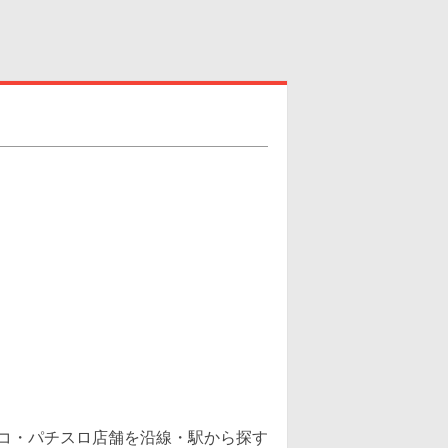
ンコ・パチスロ店舗を沿線・駅から探す