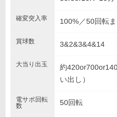
確変突入率
100%／50回転
賞球数
3&2&3&4&14
大当り出玉
約420or700or1
い出し）
電サポ回転
50回転
数