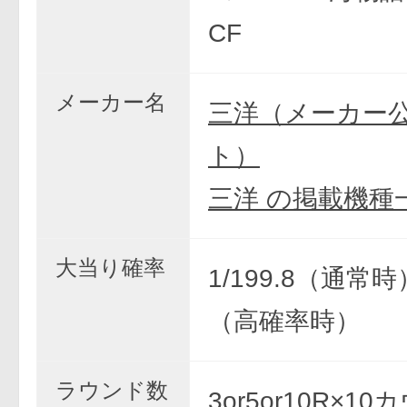
CF
メーカー名
三洋（メーカー
ト）
三洋 の掲載機種
大当り確率
1/199.8（通常時）
（高確率時）
ラウンド数
3or5or10R×1