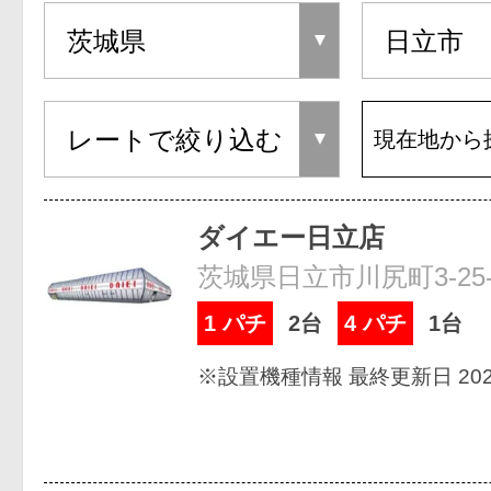
現在地から
ダイエー日立店
茨城県日立市川尻町3-25-
1 パチ
2台
4 パチ
1台
※設置機種情報 最終更新日 2026