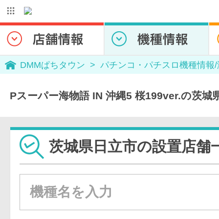
DMMぱちタウン
パチンコ・パチスロ機種情報
Pスーパー海物語 IN 沖縄5 桜199ver.の
茨城県日立市の設置店舗