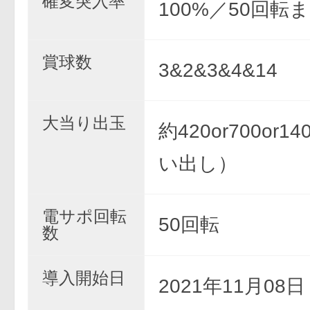
確変突入率
100%／50回転
賞球数
3&2&3&4&14
大当り出玉
約420or700or1
い出し）
電サポ回転
50回転
数
導入開始日
2021年11月08