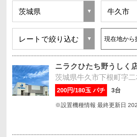
現在地から
ニラクひたち野うしく
茨城県牛久市下根町字二本
200円/180玉 パチ
3台
※設置機種情報 最終更新日 2026