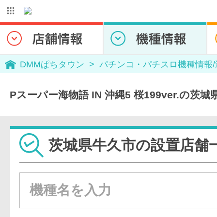
DMMぱちタウン
パチンコ・パチスロ機種情報
Pスーパー海物語 IN 沖縄5 桜199ver.の
茨城県牛久市の設置店舗