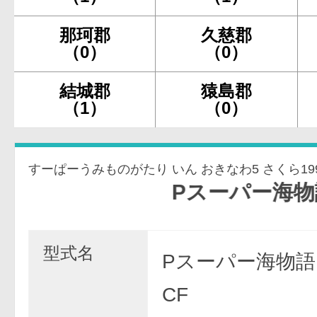
那珂郡
久慈郡
（0）
（0）
結城郡
猿島郡
（1）
（0）
すーぱーうみものがたり いん おきなわ5 さくら1
Pスーパー海物語 IN 沖縄5
型式名
Pスーパー海物語I
CF