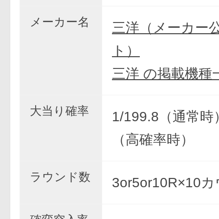
メーカー名
三洋（メーカー
ト）
三洋 の掲載機種
大当り確率
1/199.8（通常時）
（高確率時）
ラウンド数
3or5or10R×1