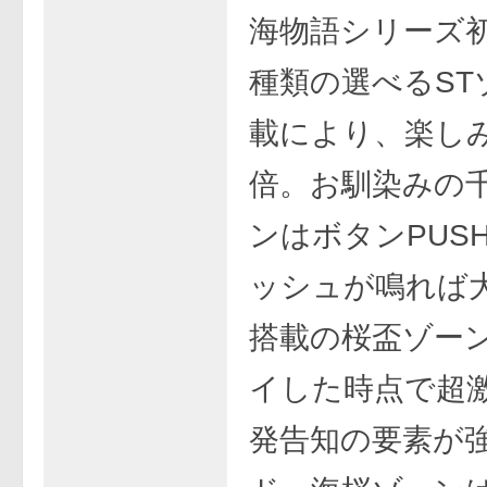
海物語シリーズ
種類の選べるST
載により、楽し
倍。お馴染みの
ンはボタンPUS
ッシュが鳴れば
搭載の桜盃ゾー
イした時点で超
発告知の要素が