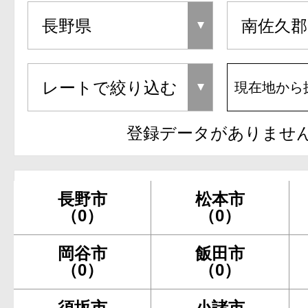
現在地から
登録データがありませ
長野市
松本市
（0）
（0）
岡谷市
飯田市
（0）
（0）
須坂市
小諸市