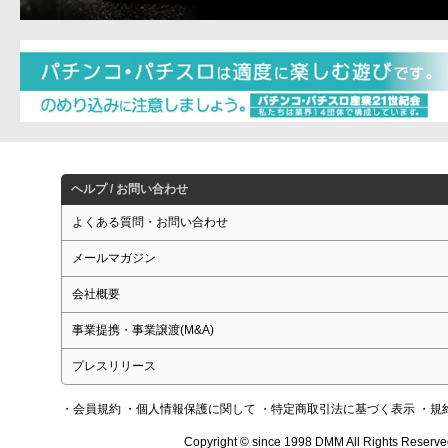
ヘルプ / お問い合わせ
よくある質問・お問い合わせ
メールマガジン
会社概要
事業提携・事業譲渡(M&A)
プレスリリース
・会員規約
・個人情報保護に関して
・特定商取引法に基づく表示
・規
Copyright © since 1998 DMM All Rights Reserve