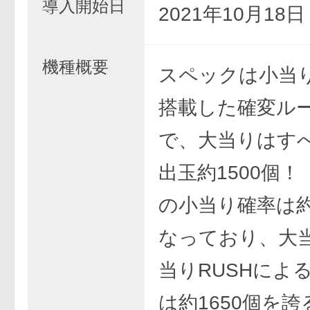
導入開始日
2021年10月18
機種概要
スペックは小当り
搭載した確変ル
で、大当りはすべ
出玉約1500個！
の小当り確率は約1
なっており、大
当りRUSHによ
は約1650個を誇