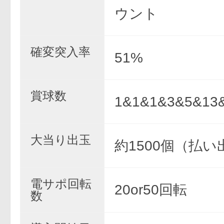
ウント
確変突入率
51%
賞球数
1&1&1&3&5&13
大当り出玉
約1500個（払い
電サポ回転
20or50回転
数