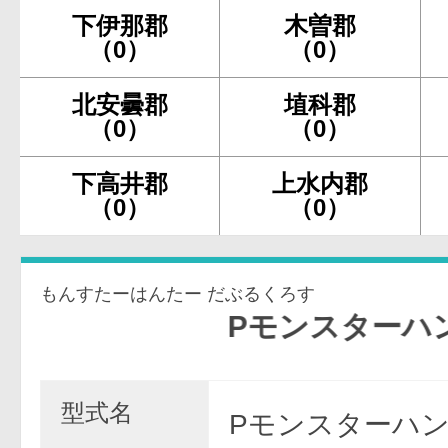
下伊那郡
木曽郡
（0）
（0）
北安曇郡
埴科郡
（0）
（0）
下高井郡
上水内郡
（0）
（0）
もんすたーはんたー だぶるくろす
Pモンスターハンター
型式名
Pモンスターハ