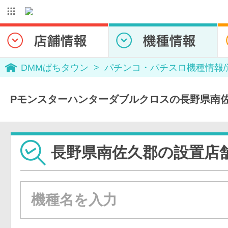
DMMぱちタウン
パチンコ・パチスロ機種情報
Pモンスターハンターダブルクロスの長野県南
長野県南佐久郡の設置店