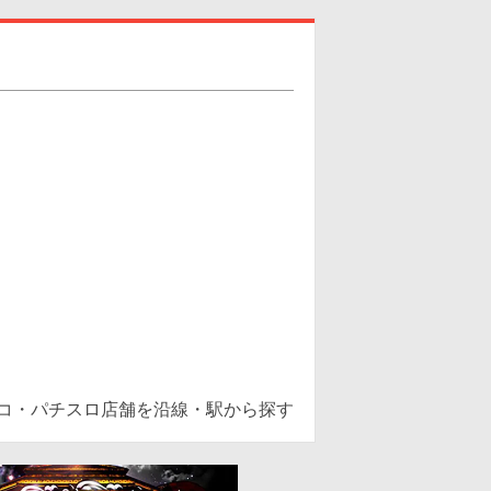
ンコ・パチスロ店舗を沿線・駅から探す