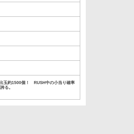
玉約1500個！ RUSH中の小当り確率
を誇る。