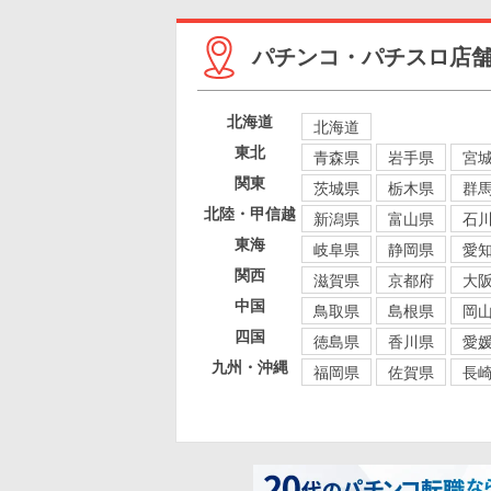
パチンコ・パチスロ店
北海道
北海道
東北
青森県
岩手県
宮
関東
茨城県
栃木県
群
北陸・甲信越
新潟県
富山県
石
東海
岐阜県
静岡県
愛
関西
滋賀県
京都府
大
中国
鳥取県
島根県
岡
四国
徳島県
香川県
愛
九州・沖縄
福岡県
佐賀県
長