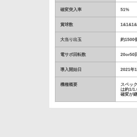
確変突入率
51%
賞球数
1&1&1&
大当り出玉
約150
電サポ回転数
20or5
導入開始日
2021年
機種概要
スペック
は約1/
確変が継