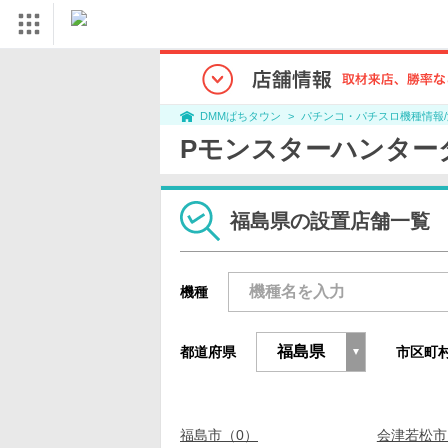
パチンコ・パチスロ機種情報
DMMぱちタウン
Pモンスターハンター
福島県の設置店舗一覧
機種
都道府県
市区町
福島市（0）
会津若松市