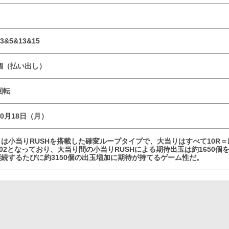
3&5&13&15
0個（払い出し）
0回転
10月18日（月）
は小当りRUSHを搭載した確変ループタイプで、大当りはすべて10R＝出
1.02となっており、大当り間の小当りRUSHによる期待出玉は約1650個
続するたびに約3150個の出玉増加に期待が持てるゲーム性だ。