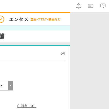
舗
0件
白河市（0）