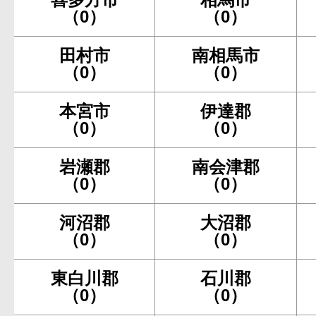
（0）
（0）
田村市
南相馬市
（0）
（0）
本宮市
伊達郡
（0）
（0）
岩瀬郡
南会津郡
（0）
（0）
河沼郡
大沼郡
（0）
（0）
東白川郡
石川郡
（0）
（0）