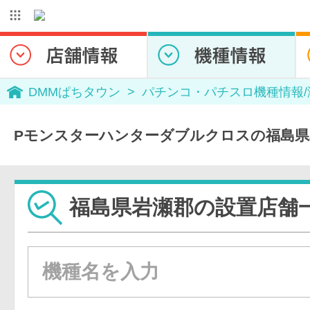
DMMぱちタウン
パチンコ・パチスロ機種情報
Pモンスターハンターダブルクロスの福島県
福島県岩瀬郡の設置店舗