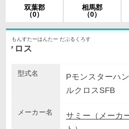
双葉郡
相馬郡
（0）
（0）
もんすたーはんたー だぶるくろす
型式名
Pモンスターハ
ルクロスSFB
メーカー名
サミー（メーカ