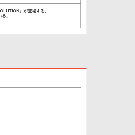
OLUTION』が登場する。
いる。