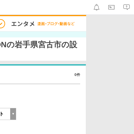
IONの岩手県宮古市の設
0件