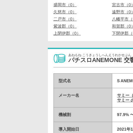
盛岡市（0）
宮古市（0
久慈市（0）
遠野市（0
二戸市（0）
八幡平市（
紫波郡（0）
和賀郡（0
上閉伊郡（0）
下閉伊郡（
あねもね こうきょうしへんえうれかせぶん
パチスロANEMONE 交響
型式名
S ANEM
メーカー名
サミー
サミー 
機械割
97.9% 
導入開始日
2021年