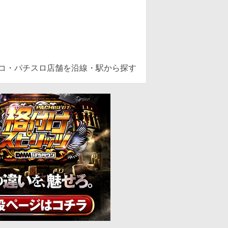
ンコ・パチスロ店舗を沿線・駅から探す