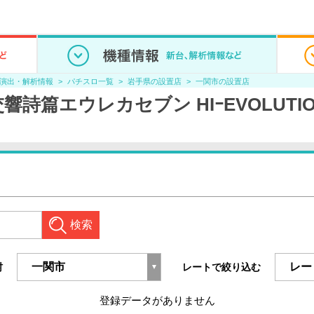
/演出・解析情報
パチスロ一覧
岩手県の設置店
一関市の設置店
交響詩篇エウレカセブン HIｰEVOLUT
検索
村
レートで絞り込む
登録データがありません