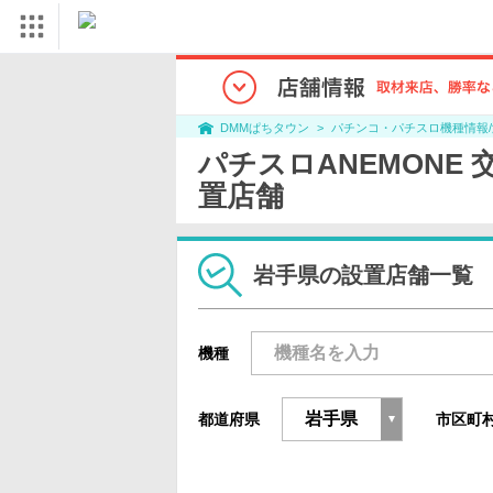
パチンコ・パチスロ機種情報
DMMぱちタウン
パチスロANEMONE 
置店舗
岩手県の設置店舗一覧
機種
都道府県
市区町