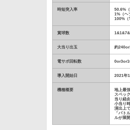
時短突入率
50.6
1%（ヘ
100%
賞球数
1&1&7&
大当り出玉
約240or
電サポ回転数
0or3or
導入開始日
2021年
機種概要
地上最強
スペック
当り経由
小当り時
演出上で
「バト
ルが展開