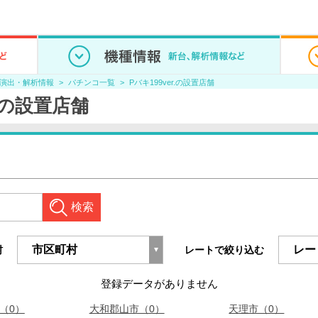
/演出・解析情報
パチンコ一覧
Pバキ199ver.の設置店舗
良県の設置店舗
検索
村
レートで絞り込む
登録データがありません
（0）
大和郡山市（0）
天理市（0）