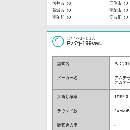
桜井市（0）
五條市（0
葛城市（0）
宇陀市（0
宇陀郡（0）
高市郡（0
ばき 199ばーじょん
Pバキ199ver.
型式名
Pバキ19
メーカー名
アムテ
アムテッ
大当り確率
1/199
ラウンド数
2or4o
確変突入率
-