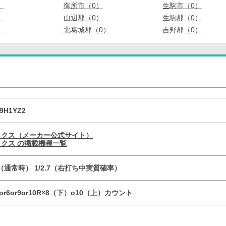
）
御所市（0）
生駒市（0）
）
山辺郡（0）
生駒郡（0）
）
北葛城郡（0）
吉野郡（0）
9H1YZ2
ックス（メーカー公式サイト）
クス の掲載機種一覧
.8（通常時） 1/2.7（右打ち中実質確率）
r5or6or9or10R×8（下）o10（上）カウント