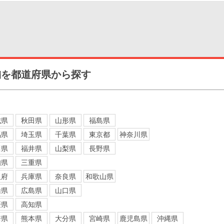
舗を都道府県から探す
城県
秋田県
山形県
福島県
馬県
埼玉県
千葉県
東京都
神奈川県
川県
福井県
山梨県
長野県
知県
三重県
阪府
兵庫県
奈良県
和歌山県
山県
広島県
山口県
媛県
高知県
崎県
熊本県
大分県
宮崎県
鹿児島県
沖縄県