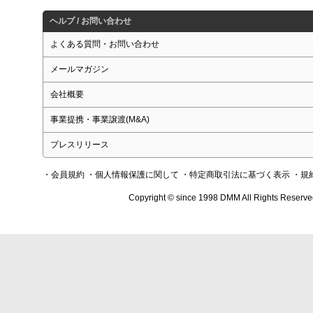
ヘルプ / お問い合わせ
よくある質問・お問い合わせ
メールマガジン
会社概要
事業提携・事業譲渡(M&A)
プレスリリース
・会員規約
・個人情報保護に関して
・特定商取引法に基づく表示
・規
Copyright © since 1998 DMM All Rights Reserve