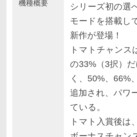
機種概要
シリーズ初の選
モードを搭載し
新作が登場！
トマトチャンス
の33%（3択）
く、50%、66%
追加され、パワ
ている。
トマト入賞後は
ボーナスチャン