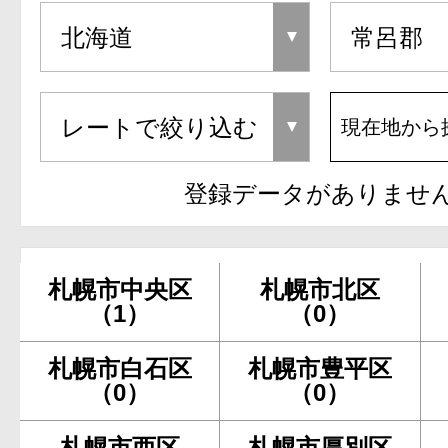
現在地から
登録データがありませ
札幌市中央区
札幌市北区
（1）
（0）
札幌市白石区
札幌市豊平区
（0）
（0）
札幌市西区
札幌市厚別区