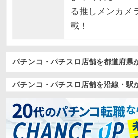
る推しメンカメ
載！
パチンコ・パチスロ店舗を都道府県
パチンコ・パチスロ店舗を沿線・駅