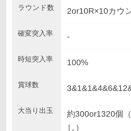
ラウンド数
2or10R×10カウ
確変突入率
-
時短突入率
100%
賞球数
3&1&1&4&6&12
大当り出玉
約300or1320
し）