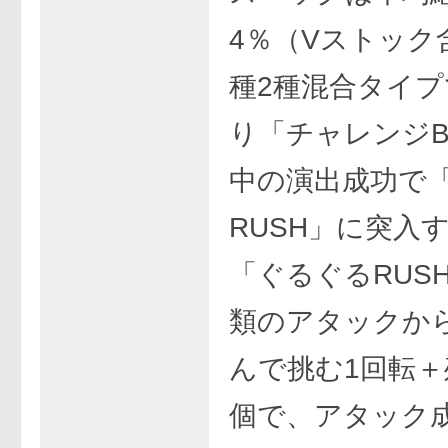
4％（Vストック
種2種混合タイプ
り「チャレンジB
中の演出成功で
RUSH」に突入
「ぐるぐるRUS
類のアタックか
んで挑む1回転＋
個で、アタック成