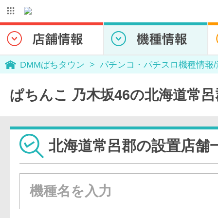
DMMぱちタウン
パチンコ・パチスロ機種情報
ぱちんこ 乃木坂46の北海道常
北海道常呂郡の設置店舗