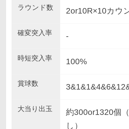
ラウンド数
2or10R×10カウ
確変突入率
-
時短突入率
100%
賞球数
3&1&1&4&6&12
大当り出玉
約300or1320
し）