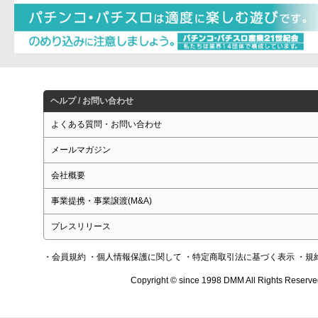
ヘルプ / お問い合わせ
よくある質問・お問い合わせ
メールマガジン
会社概要
事業提携・事業譲渡(M&A)
プレスリリース
・会員規約
・個人情報保護に関して
・特定商取引法に基づく表示
・規
Copyright © since 1998 DMM All Rights Reserve