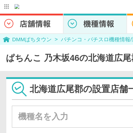
DMMぱちタウン
パチンコ・パチスロ機種情報
ぱちんこ 乃木坂46の北海道広
北海道広尾郡の設置店舗