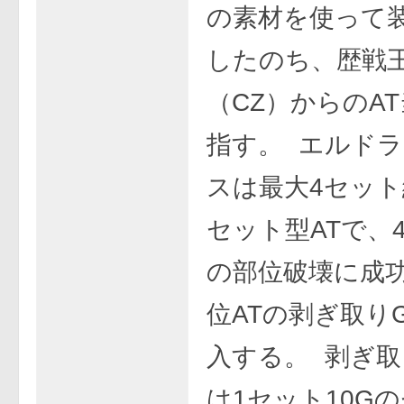
の素材を使って
したのち、歴戦
（CZ）からのA
指す。 エルド
スは最大4セッ
セット型ATで、
の部位破壊に成
位ATの剥ぎ取り
入する。 剥ぎ取
は1セット10G