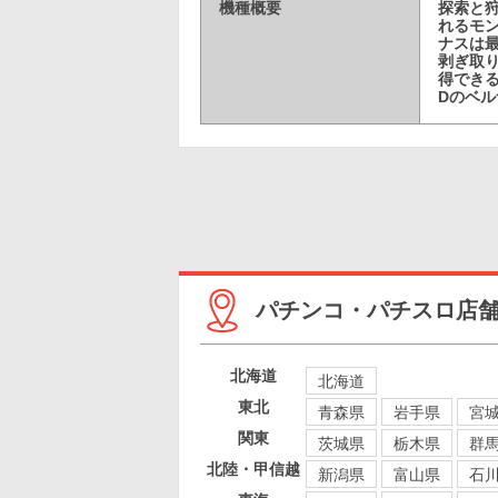
機種概要
探索と
れるモ
ナスは最
剥ぎ取り
得できる
Dのベル
パチンコ・パチスロ店
北海道
北海道
東北
青森県
岩手県
宮
関東
茨城県
栃木県
群
北陸・甲信越
新潟県
富山県
石