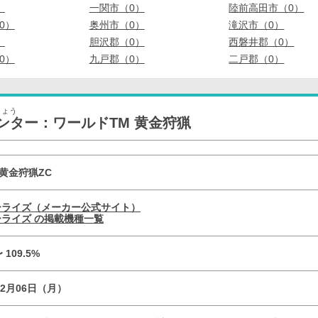
）
一関市（0）
陸前高田市（0）
0）
奥州市（0）
滝沢市（0）
）
胆沢郡（0）
西磐井郡（0）
0）
九戸郡（0）
二戸郡（0）
りょう
ンター：ワールドTM 黄金狩猟
 黄金狩猟ZC
ーライズ（メーカー公式サイト）
ライズ の掲載機種一覧
〜 109.5%
12月06日（月）