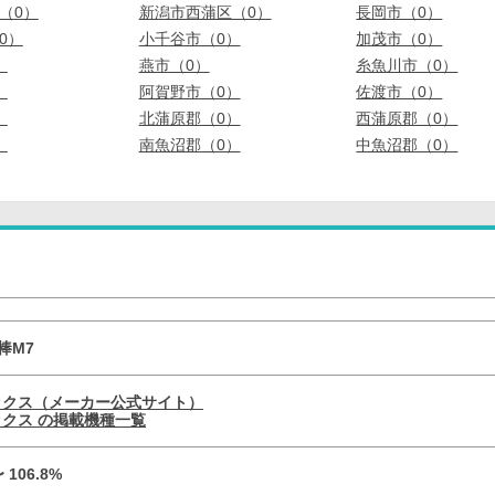
（0）
新潟市西蒲区（0）
長岡市（0）
0）
小千谷市（0）
加茂市（0）
）
燕市（0）
糸魚川市（0）
）
阿賀野市（0）
佐渡市（0）
）
北蒲原郡（0）
西蒲原郡（0）
）
南魚沼郡（0）
中魚沼郡（0）
棒M7
ックス（メーカー公式サイト）
クス の掲載機種一覧
〜 106.8%