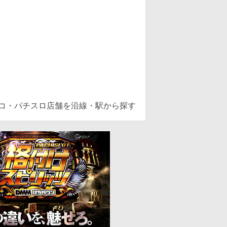
ンコ・パチスロ店舗を沿線・駅から探す