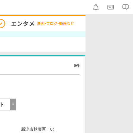
0件
新潟市秋葉区（0）