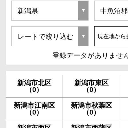
現在地から
登録データがありませ
新潟市北区
新潟市東区
（0）
（0）
新潟市江南区
新潟市秋葉区
（0）
（0）
新潟市西区
新潟市西蒲区