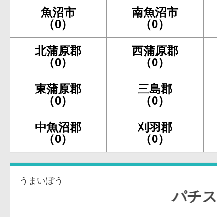
魚沼市
南魚沼市
（0）
（0）
北蒲原郡
西蒲原郡
（0）
（0）
東蒲原郡
三島郡
（0）
（0）
中魚沼郡
刈羽郡
（0）
（0）
うまいぼう
パチスロう