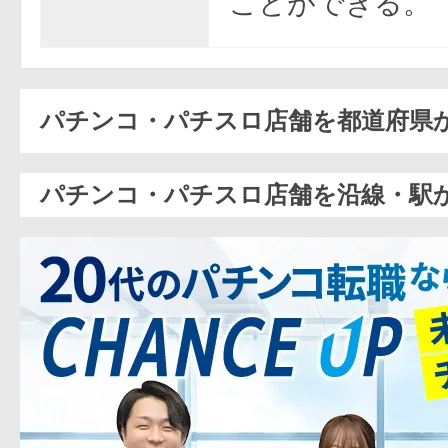
ことができる。
パチンコ・パチスロ店舗を都道府県
パチンコ・パチスロ店舗を沿線・駅