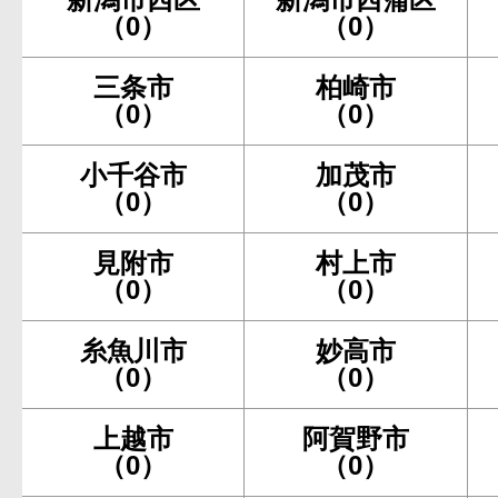
（0）
（0）
三条市
柏崎市
（0）
（0）
小千谷市
加茂市
（0）
（0）
見附市
村上市
（0）
（0）
糸魚川市
妙高市
（0）
（0）
上越市
阿賀野市
（0）
（0）