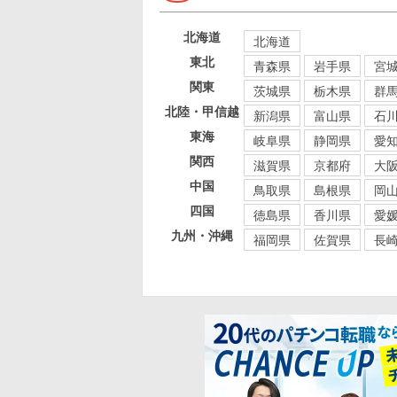
北海道
北海道
東北
青森県
岩手県
宮
関東
茨城県
栃木県
群
北陸・甲信越
新潟県
富山県
石
東海
岐阜県
静岡県
愛
関西
滋賀県
京都府
大
中国
鳥取県
島根県
岡
四国
徳島県
香川県
愛
九州・沖縄
福岡県
佐賀県
長