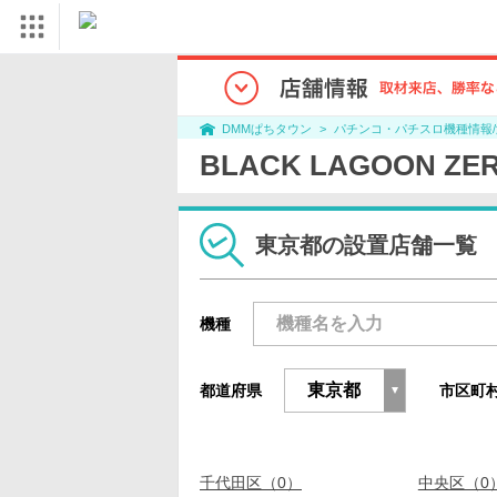
パチンコ・パチスロ機種情報
DMMぱちタウン
BLACK LAGOON Z
東京都の設置店舗一覧
機種
都道府県
市区町
千代田区（0）
中央区（0