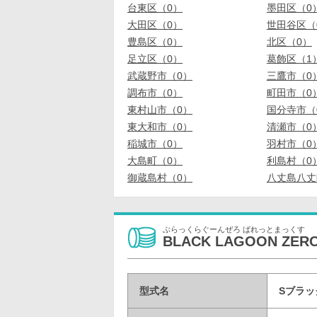
台東区（0）
墨田区（0
大田区（0）
世田谷区（
豊島区（0）
北区（0）
足立区（0）
葛飾区（1
武蔵野市（0）
三鷹市（0
調布市（0）
町田市（0
東村山市（0）
国分寺市（
東大和市（0）
清瀬市（0
稲城市（0）
羽村市（0
大島町（0）
利島村（0
御蔵島村（0）
八丈島八丈
ぶらっくらぐーんぜろ ばれっとまっくす
BLACK LAGOON ZERO 
型式名
Sブラッ