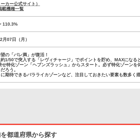
メーカー公式サイト）
掲載機種一覧
〜 110.3%
02月07日（月）
待望の「バレ満」が復活！
約1/50で突入する「レヴィチャージ」でポイントを貯め、MAXになると
上乗せ特化ゾーン「ヘブンズラッシュ」からスタート。必ず特化ゾーンを
るだろう。
しに期待できるバラライカゾーンなど、注目しておきたい要素も数多く
舗を都道府県から探す