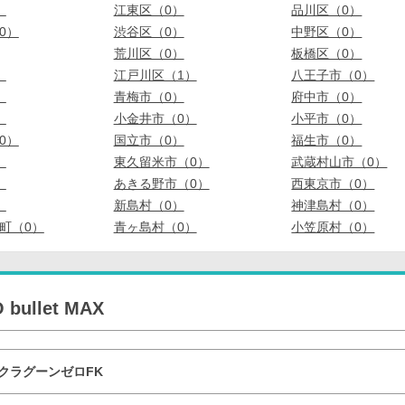
）
江東区（0）
品川区（0）
0）
渋谷区（0）
中野区（0）
荒川区（0）
板橋区（0）
）
江戸川区（1）
八王子市（0）
）
青梅市（0）
府中市（0）
）
小金井市（0）
小平市（0）
0）
国立市（0）
福生市（0）
）
東久留米市（0）
武蔵村山市（0）
）
あきる野市（0）
西東京市（0）
）
新島村（0）
神津島村（0）
町（0）
青ヶ島村（0）
小笠原村（0）
bullet MAX
クラグーンゼロFK