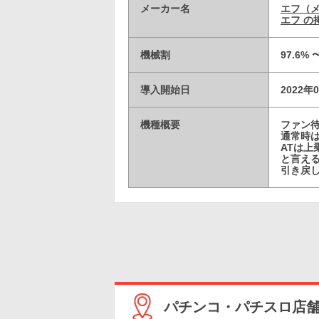
メーカー名
エフ（
エフ の
機械割
97.6% 
導入開始日
2022年
機種概要
ファン
通常時は
ATは
と言え
引き戻
パチンコ・パチスロ店