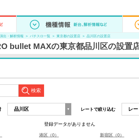
/演出・解析情報
パチスロ一覧
東京都の設置店
品川区の設置店
ERO bullet MAXの東京都品川区の設置
検索
村
レートで絞り込む
登録データがありません
）
港区（0）
新宿区（0）