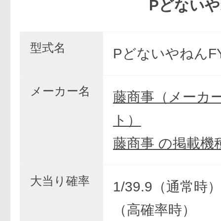
Pどないやねん
型式名
PどないやねんF
メーカー名
藤商事（メーカ
ト）
藤商事 の掲載機
大当り確率
1/39.9（通常時） 
（高確率時）