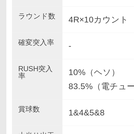
ラウンド数
4R×10カウント
確変突入率
-
RUSH突入
10%（ヘソ）
率
83.5%（電チュ
賞球数
1&4&5&8