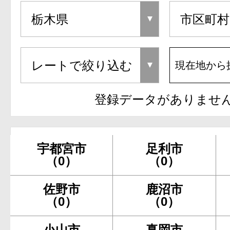
現在地から
登録データがありませ
宇都宮市
足利市
（0）
（0）
佐野市
鹿沼市
（0）
（0）
小山市
真岡市