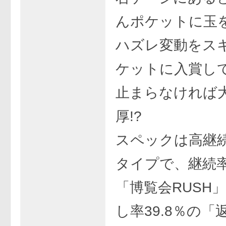
んポケットに玉
ハズレ変動をス
ケットに入賞し
止まらなければ
厚!?
スペックは高継
タイプで、継続率
「博覧会RUSH
し率39.8％の