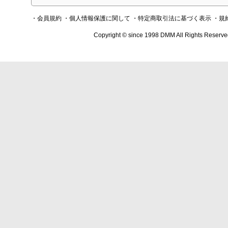
・会員規約
・個人情報保護に関して
・特定商取引法に基づく表示
・規
Copyright © since 1998 DMM All Rights Reserve