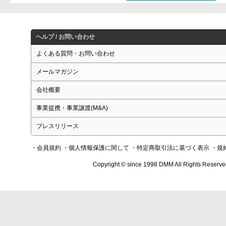
ヘルプ / お問い合わせ
よくある質問・お問い合わせ
メールマガジン
会社概要
事業提携・事業譲渡(M&A)
プレスリリース
・会員規約
・個人情報保護に関して
・特定商取引法に基づく表示
・規
Copyright © since 1998 DMM All Rights Reserve