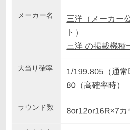
メーカー名
三洋（メーカー
ト）
三洋 の掲載機種
大当り確率
1/199.805（通常
80（高確率時）
ラウンド数
8or12or16R×