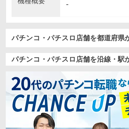
機種概要
-
パチンコ・パチスロ店舗を都道府県
パチンコ・パチスロ店舗を沿線・駅