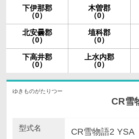
下伊那郡
木曽郡
（0）
（0）
北安曇郡
埴科郡
（0）
（0）
下高井郡
上水内郡
（0）
（0）
ゆきものがたりつー
CR雪物語2
型式名
CR雪物語2 YSA