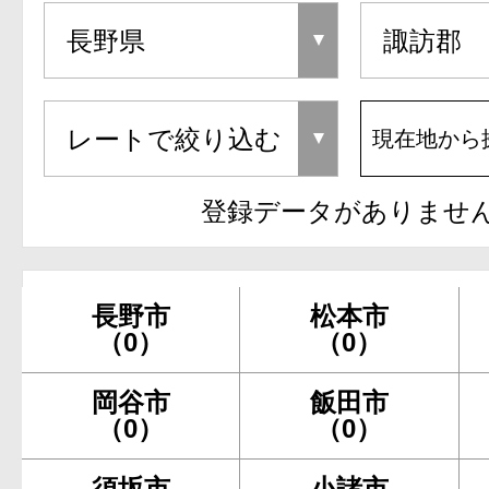
現在地から
登録データがありませ
長野市
松本市
（0）
（0）
岡谷市
飯田市
（0）
（0）
須坂市
小諸市