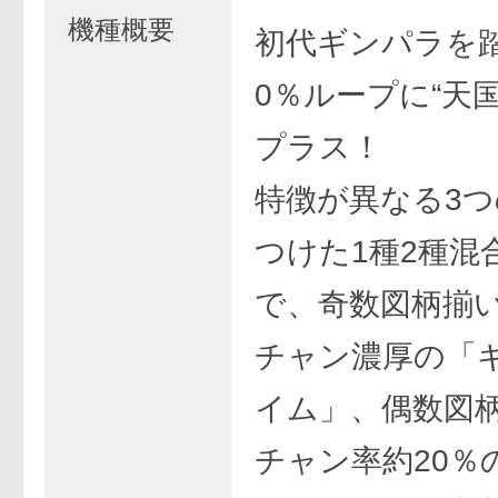
機種概要
初代ギンパラを
0％ループに“天
プラス！
特徴が異なる3
つけた1種2種混
で、奇数図柄揃
チャン濃厚の「
イム」、偶数図
チャン率約20％