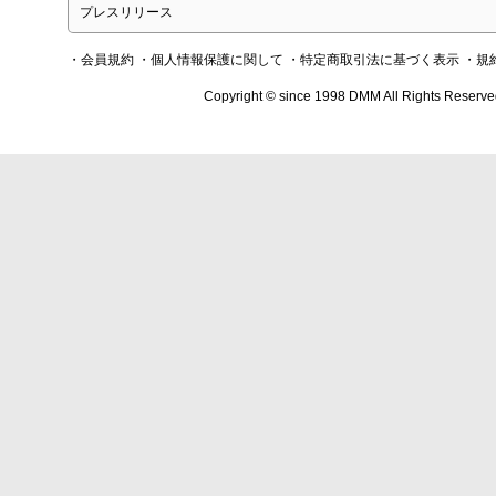
プレスリリース
・会員規約
・個人情報保護に関して
・特定商取引法に基づく表示
・規
Copyright © since 1998 DMM All Rights Reserve