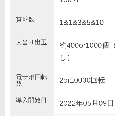
賞球数
1&1&3&5&10
大当り出玉
約400or1000
し）
電サポ回転
2or10000回転
数
導入開始日
2022年05月09