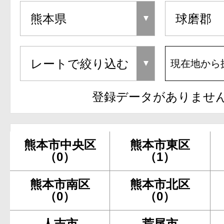
現在地から
登録データがありませ
熊本市中央区
熊本市東区
（0）
（1）
熊本市南区
熊本市北区
（0）
（0）
人吉市
荒尾市