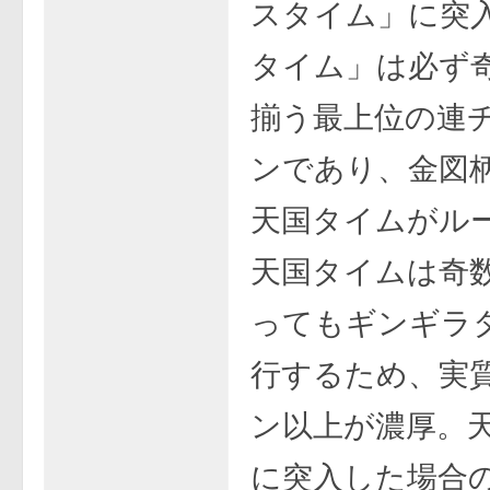
スタイム」に突
タイム」は必ず
揃う最上位の連
ンであり、金図
天国タイムがル
天国タイムは奇
ってもギンギラ
行するため、実
ン以上が濃厚。
に突入した場合