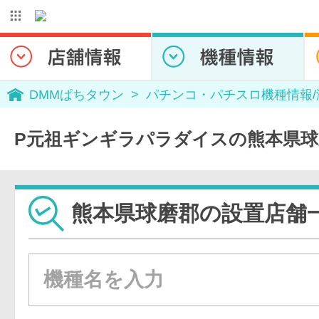
DMMぱちタウン
パチンコ・パチスロ機種情報
P元祖ギンギラパラダイスの熊本県球
熊本県球磨郡の設置店舗